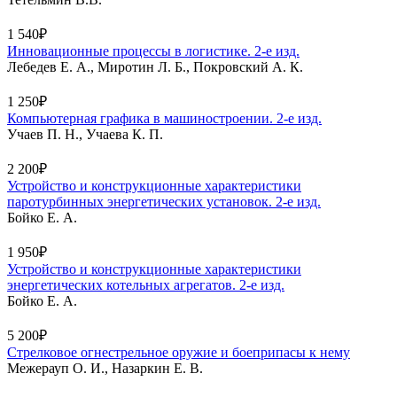
1 540₽
Инновационные процессы в логистике. 2-е изд.
Лебедев Е. А., Миротин Л. Б., Покровский А. К.
1 250₽
Компьютерная графика в машиностроении. 2-е изд.
Учаев П. Н., Учаева К. П.
2 200₽
Устройство и конструкционные характеристики
паротурбинных энергетических установок. 2-е изд.
Бойко Е. А.
1 950₽
Устройство и конструкционные характеристики
энергетических котельных агрегатов. 2-е изд.
Бойко Е. А.
5 200₽
Стрелковое огнестрельное оружие и боеприпасы к нему
Межерауп О. И., Назаркин Е. В.