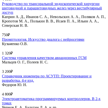
Руководство по трансоральной эндоскопической хирургии
щитовидной и паращитовидных желез через вестибулярный
доступ
Каприн А. Д., Иванов С. А., Невольских А. А., Поляков А. П.,
Кропотов М. А., Полькин В. В., Исаев П. А., Ильин А. А.,
Северская Н. В.
750₽
Промптология. Искусство диалога с нейросетями
Кузьменко О.В.
1 320₽
Система управления качеством авиационных ГСМ
Мальцев О. Г., Полеев Н. С.
3 200₽
Справочник инженера по АСУТП: Проектирование и
разработка. 4-е изд.
Федоров Ю. Н.
4 800₽
Электроавтоматика программируемых контроллеров. В 2-х
томах
Чернов Е. А., Бадугин Д. А. и др.