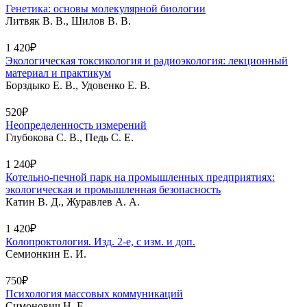
Генетика: основы молекулярной биологии
Литвяк В. В., Шилов В. В.
1 420₽
Экологическая токсикология и радиоэкология: лекционный
материал и практикум
Борздыко Е. В., Удовенко Е. В.
520₽
Неопределенность измерений
Глубокова С. В., Педь С. Е.
1 240₽
Котельно-печной парк на промышленных предприятиях:
экологическая и промышленная безопасность
Катин В. Д., Журавлев А. А.
1 420₽
Колопроктология. Изд. 2-е, с изм. и доп.
Семионкин Е. И.
750₽
Психология массовых коммуникаций
Симонович Н. Е.