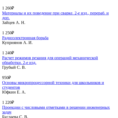
1 260₽
Материалы и их поведение при сварке. 2-е изд., перераб. и
доп.
Зайцев А. Н.
1 250₽
Радиоэлектронная борьба
Куприянов А. И.
1 240₽
Расчет режимов резания для операций механической
обработки. 2-е изд.
Грубый С. В.
950₽
Основы микропроцессорной техники для школьников и
студентов
Юфкин Е. А.
1 220₽
Проекции с числовыми отметками в решении инженерных
задач
Буслаева С. В.