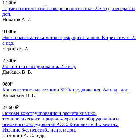
1 500₽
Терминологический словарь по логистике. 2-е изд., перераб. и
доп.
Новаков А. А.
9 000₽
Электроавтоматика металлорежущих станков. В трех томах. 2-
е изд.
Чернов Е. А.
2 300₽
Логистика складирования. 2-е изд.
Дыбская В. В.
980₽
Контент: топовые техники SEO-продвижения. 2-е изд., доп.
Климович Н. Г.
27 600₽
Основы конструирования и расчета химико-
технологического, природо-охранного оборудования и
основного оборудования АЭС. Комплект в 4-х книгах.
Издание 6-е, перераб., испр. и доп.
Тимонин А. С. и др.