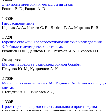
Электрометаллургия и металлургия стали
Рощин В. Е., Рощин А. В.
1 350₽
Газораспределение
Коршак А. А., Китаев С. В., Любин Е. А., Миронов В. В.
1 720₽
Бурение скважин. Геолого-технологические исследования.
Забойные телеметрические системы
Рязанцев Н.Ф., Денисов В.И., Разумов И.А., Сергеев О.Н.
Ожидается
Методы и средства радиоэлектронной борьбы
Перунов Ю. М., Куприянов А. И.
2 700₽
Мобильная связь на пути к 6G. Издание 3-е. Комплект в двух
книгах
Степутин А.Н., Николаев А.Д.
1 330₽
Проектирование цехов сталеплавильного производства
Вдовин К. Н., Мысик В. Ф., Точилкин В. В., Чиченев Н. А.