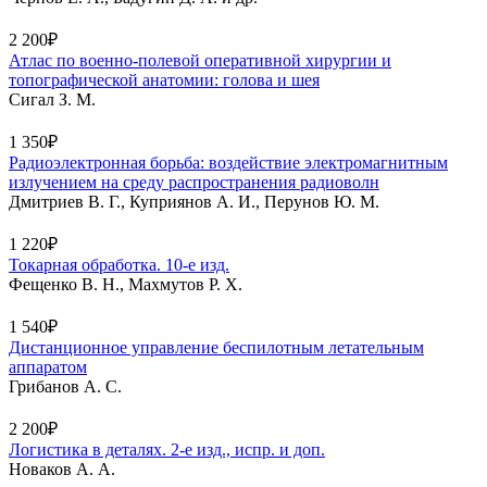
2 200₽
Атлас по военно-полевой оперативной хирургии и
топографической анатомии: голова и шея
Сигал З. М.
1 350₽
Радиоэлектронная борьба: воздействие электромагнитным
излучением на среду распространения радиоволн
Дмитриев В. Г., Куприянов А. И., Перунов Ю. М.
1 220₽
Токарная обработка. 10-е изд.
Фещенко В. Н., Махмутов Р. Х.
1 540₽
Дистанционное управление беспилотным летательным
аппаратом
Грибанов А. С.
2 200₽
Логистика в деталях. 2-е изд., испр. и доп.
Новаков А. А.