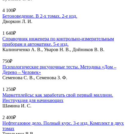
4 100₽
Бетоноведение. В 2-х томах. 2-е изд.
Дворкин Л. И.
1 640₽
Справочник инженера по контрольно-измерительным
приборам и автоматике. 5-е изд.
Калиниченко А. В., Уваров Н. В., Дойников В. В.
750₽
Психологические рисуночные тесты. Методика «Дом –
Дерево – Человек»
Семенова С. В., Семенова З. Ф.
1 250₽
Маркетплейсы: как заработать свой первый миллион.
Инструкция для начинающих
Шамина И. С.
2 400₽
Нефтегазовое дело. Полный курс. 3-е изд. Комплект в двух
томах
Тетельмин В.В.