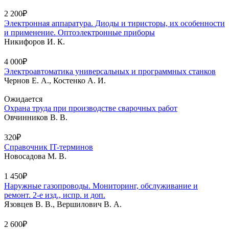
2 200₽
Электронная аппаратура. Диоды и тиристоры, их особенности
и применение. Оптоэлектронные приборы
Никифоров И. К.
4 000₽
Электроавтоматика универсальных и программных станков
Чернов Е. А., Костенко А. И.
Ожидается
Охрана труда при производстве сварочных работ
Овчинников В. В.
320₽
Справочник IT-терминов
Новосадова М. В.
1 450₽
Наружные газопроводы. Мониторинг, обслуживание и
ремонт. 2-е изд., испр. и доп.
Язовцев В. В., Вершилович В. А.
2 600₽