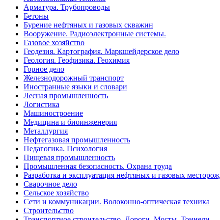
Арматура. Трубопроводы
Бетоны
Бурение нефтяных и газовых скважин
Вооружение. Радиоэлектронные системы.
Газовое хозяйство
Геодезия. Картография. Маркшейдерское дело
Геология. Геофизика. Геохимия
Горное дело
Железнодорожный транспорт
Иностранные языки и словари
Лесная промышленность
Логистика
Машиностроение
Медицина и биоинженерия
Металлургия
Нефтегазовая промышленность
Педагогика. Психология
Пищевая промышленность
Промышленная безопасность. Охрана труда
Разработка и эксплуатация нефтяных и газовых месторо
Сварочное дело
Сельское хозяйство
Сети и коммуникации. Волоконно-оптическая техника
Строительство
Транспортное строительство. Дороги. Мосты. Тоннели