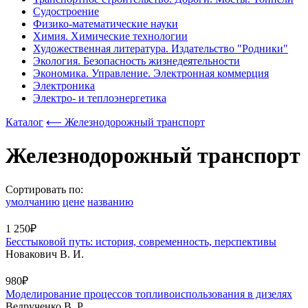
Судостроение
Физико-математические науки
Химия. Химические технологии
Художественная литература. Издательство "Родники"
Экология. Безопасность жизнедеятельности
Экономика. Управление. Электронная коммерция
Электроника
Электро- и теплоэнергетика
Каталог
⟵ Железнодорожный транспорт
Железнодорожный транспорт
Сортировать по:
умолчанию
цене
названию
1 250₽
Бесстыковой путь: история, современность, перспективы
Новакович В. И.
980₽
Моделирование процессов топливоиспользования в дизелях
Ведрученко В. Р.