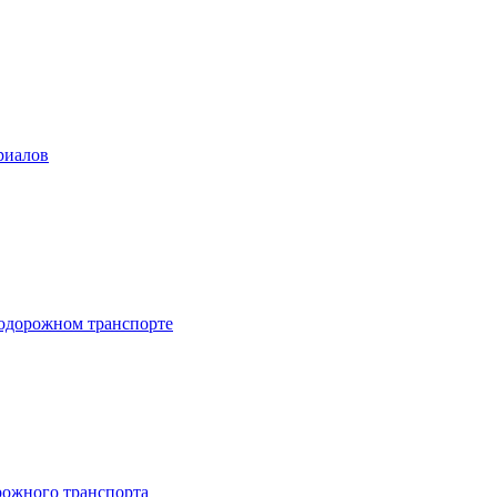
риалов
нодорожном транспорте
рожного транспорта