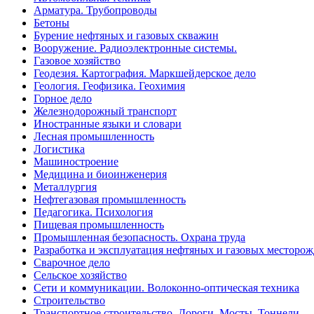
Арматура. Трубопроводы
Бетоны
Бурение нефтяных и газовых скважин
Вооружение. Радиоэлектронные системы.
Газовое хозяйство
Геодезия. Картография. Маркшейдерское дело
Геология. Геофизика. Геохимия
Горное дело
Железнодорожный транспорт
Иностранные языки и словари
Лесная промышленность
Логистика
Машиностроение
Медицина и биоинженерия
Металлургия
Нефтегазовая промышленность
Педагогика. Психология
Пищевая промышленность
Промышленная безопасность. Охрана труда
Разработка и эксплуатация нефтяных и газовых месторо
Сварочное дело
Сельское хозяйство
Сети и коммуникации. Волоконно-оптическая техника
Строительство
Транспортное строительство. Дороги. Мосты. Тоннели