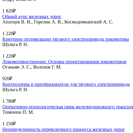
1 820₽
Общий курс железных дорог
Апатцев В. И., Горелик А. В., Космодемианский А. С.
1 220₽
Критерии оптимизации тягового электропривода локомотива
Шульга Р. Н.
1 220₽
Локомотивостроение. Основы проектирования локомотивов
Оганьян Э. С., Волохов Г. М.
920₽
Контроллеры и преобразователи для тягового электропривода
Шульга Р. Н.
1 780₽
Оперативно-технологическая связь железнодорожного транспо
Тимонин П. М.
1 250₽
Неопределенность перевозочного процесса железных дорог