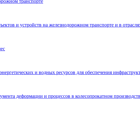
орожном транспорте
ъектов и устройств на железнодорожном транспорте и в отрас
лес
нергетических и водных ресурсов для обеспечения инфраструк
румента деформации и процессов в колесопрокатном производст