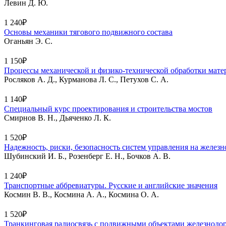
Левин Д. Ю.
1 240₽
Основы механики тягового подвижного состава
Оганьян Э. С.
1 150₽
Процессы механической и физико-технической обработки мате
Росляков А. Д., Курманова Л. С., Петухов С. А.
1 140₽
Специальный курс проектирования и строительства мостов
Смирнов В. Н., Дьяченко Л. К.
1 520₽
Надежность, риски, безопасность систем управления на желез
Шубинский И. Б., Розенберг Е. Н., Бочков А. В.
1 240₽
Транспортные аббревиатуры. Русские и английские значения
Космин В. В., Космина А. А., Космина О. А.
1 520₽
Транкинговая радиосвязь с подвижными объектами железнодо