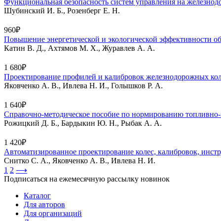
Функциональная безопасность систем управления на железнод
Шубинский И. Б., Розенберг Е. Н.
960₽
Повышение энергетической и экологической эффективности об
Катин В. Д., Ахтямов М. Х., Журавлев А. А.
1 680₽
Проектирование профилей и калибровок железнодорожных ко
Яковченко А. В., Ивлева Н. И., Голышков Р. А.
1 640₽
Справочно-методическое пособие по нормированию топливно-э
Рожицкий Д. Б., Бардыкин Ю. Н., Рыбак А. А.
1 420₽
Автоматизированное проектирование колес, калибровок, инст
Снитко С. А., Яковченко А. В., Ивлева Н. И.
1
2
⟶
Подписаться на ежемесячную рассылку новинок
Каталог
Для авторов
Для организаций