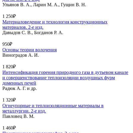
Ульянов В. А., Ларин М. А., Гущин В. Н.
1 250₽
Материаловедение и технология конструкционных
материалов. 2-е изд.
Давыдов С. В., Богданов Р. А.
950₽
Основы теории волочения
Виноградов А. И.
1 820₽
Интенсификация горения природного газа в дутьевом канале
и совершенствование теплоизоляции воздушных фурм
доменных печей
Радюк А. Г. и др.
1 320₽
Огнеупорные и теплоизоляционные материалы в
металлургии. 2-е изд.
Павловец В. М.
1 460₽