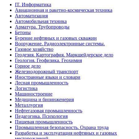
IT. Информатика
Авиационная и ракетно-космическая техника
Автоматизация
Автомобильная техника
Арматура. Трубопроводы
Бетоны
Бурение нефтяных и газовых скважин
Вооружение. Радиоэлектронные системы.
Газовое хозяйство
Геодезия. Картография. Маркшейдерское дело
Геология. Геофизика. Геохимия
Горное дело
Железнодорожный транспорт
Иностранные языки и словари
Лесная промышленность
Логистика
Машиностроение
Медицина и биоинженерия
Металлургия
Нефтегазовая промышленность
Педагогика. Психология
Пищевая промышленность
Промышленная безопасность. Охрана труда
Разработка и эксплуатация нефтяных и газовых
месторождений