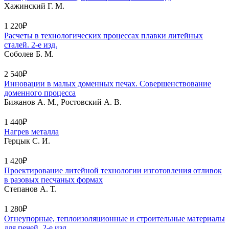
Хажинский Г. М.
1 220₽
Расчеты в технологических процессах плавки литейных
сталей. 2-е изд.
Соболев Б. М.
2 540₽
Инновации в малых доменных печах. Совершенствование
доменного процесса
Бижанов А. М., Ростовский А. В.
1 440₽
Нагрев металла
Герцык С. И.
1 420₽
Проектирование литейной технологии изготовления отливок
в разовых песчаных формах
Степанов А. Т.
1 280₽
Огнеупорные, теплоизоляционные и строительные материалы
для печей. 2-е изд.