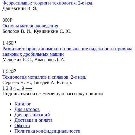
Ферросплавы: теория и технология. 2-е изд.
Дашевский В. Я.
860₽
Основы материаловедения
Болобов В. И., Кувшинкин С. Ю.
1 460₽
Развитие теории динамики и повышение надежности привода
валковых дробильных машин
Мележик Р. С., Власенко Д. А.
1 520₽
Технология металлов и сплавов. 2-е изд.
Сергеев Н. Н., Гвоздев А. Е. и др.
1
2
3
4
...
9
⟶
Подписаться на ежемесячную рассылку новинок
Каталог
Для авторов
Для организаций
Доставка и оплата
Оферта
Политика конфиденциальности