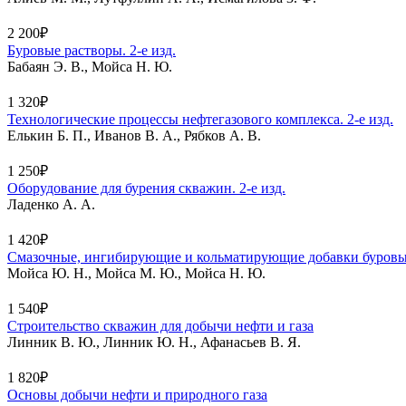
2 200₽
Буровые растворы. 2-е изд.
Бабаян Э. В., Мойса Н. Ю.
1 320₽
Технологические процессы нефтегазового комплекса. 2-е изд.
Елькин Б. П., Иванов В. А., Рябков А. В.
1 250₽
Оборудование для бурения скважин. 2-е изд.
Ладенко А. А.
1 420₽
Смазочные, ингибирующие и кольматирующие добавки буровы
Мойса Ю. Н., Мойса М. Ю., Мойса Н. Ю.
1 540₽
Строительство скважин для добычи нефти и газа
Линник В. Ю., Линник Ю. Н., Афанасьев В. Я.
1 820₽
Основы добычи нефти и природного газа