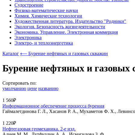
Судостроение
Физико-математические науки
Химия. Химические технологии
Художественная литература. Издательство "Родники"
Экология. Безопасность жизнедеятельности
Экономика. Управление. Электронная коммерция
Электроника
Электро- и теплоэнергетика
Каталог
⟵ Бурение нефтяных и газовых скважин
Бурение нефтяных и газовых
Сортировать по:
умолчанию
цене
названию
1 560₽
Информационное обеспечение процесса бурения
Гаймалетдинова Г. Л., Хасанов Р. А., Мухаметов Ф. Х., Левинс
1 220₽
Нефтегазовая геомеханика. 2-е изд.
Алиев М. М., Лутфуллин А. А., Исмагилова 3. Ф.