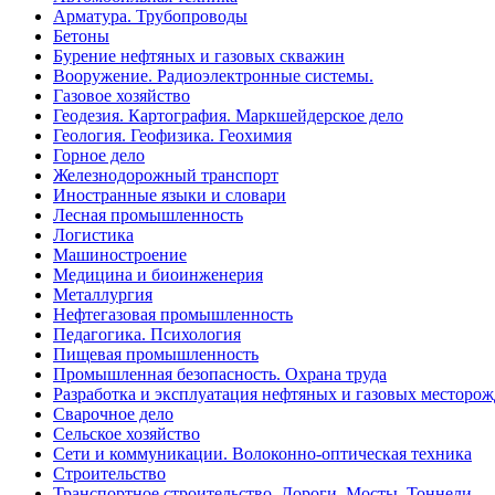
Арматура. Трубопроводы
Бетоны
Бурение нефтяных и газовых скважин
Вооружение. Радиоэлектронные системы.
Газовое хозяйство
Геодезия. Картография. Маркшейдерское дело
Геология. Геофизика. Геохимия
Горное дело
Железнодорожный транспорт
Иностранные языки и словари
Лесная промышленность
Логистика
Машиностроение
Медицина и биоинженерия
Металлургия
Нефтегазовая промышленность
Педагогика. Психология
Пищевая промышленность
Промышленная безопасность. Охрана труда
Разработка и эксплуатация нефтяных и газовых месторо
Сварочное дело
Сельское хозяйство
Сети и коммуникации. Волоконно-оптическая техника
Строительство
Транспортное строительство. Дороги. Мосты. Тоннели