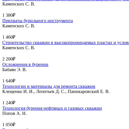
Каменских С. В.
1 380₽
Прихваты бурильного инструмента
Каменских С. В.
1 460₽
Строительство скважин в высокопроницаемых пластах и услов
Каменских С. В.
2 200₽
Осложнения в бурении
Бабаян Э. В.
1 640₽
Технологии и материалы для ремонта скважин
Клещенко И. И., Леонтьев Д. С., Паникаровский Е. В.
1 240₽
Технология бурения нефтяных и газовых скважин
Попов А. Н.
1 050₽