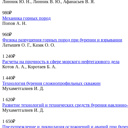
Линник Ю. Н., Линник В. Ю., Афанасьев В. Я.
980₽
Механика горных пород
Попов А. Н.
960₽
Физика разрушения горных пород при бурении и взрывании
Латышев О. Г., Казак О. О.
1 240₽
Расчеты на прочность в сфере морского нефтегазового дела
Котов А. А., Коротаев Б. А.
1 440₽
Технология бурения сложнопрофильных скважин
Мухаметгалиев И. Д.
1 620₽
Развитие технологий и технических средств бурения наклонн
Мухаметгалиев И. Д.
1 650₽
Предупреждение и ликвидация осложнений и аварий при буре