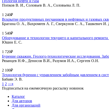
Геология нефти и газа
Попков В. И., Соловьев В. А., Соловьева Л. П.
1 240₽
Вскрытие продуктивных песчаников в нефтяных и газовых ск
Брагина О. А., Вахромеев А. Г., Сверкунов С. А., Ташкевич И. 
1 540₽
Оборудование и технологии текущего и капитального ремонта 
Юшин Е. С.
1 720₽
Бурение скважин. Геолого-технологические исследования. Заб
Рязанцев Н.Ф., Денисов В.И., Разумов И.А., Сергеев О.Н.
2 100₽
Технология бурения с управлением забойным давлением в сист
Бабаян Э. В.
1
2
⟶
Подписаться на ежемесячную рассылку новинок
Каталог
Для авторов
Для организаций