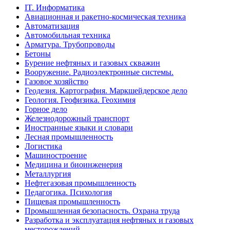
IT. Информатика
Авиационная и ракетно-космическая техника
Автоматизация
Автомобильная техника
Арматура. Трубопроводы
Бетоны
Бурение нефтяных и газовых скважин
Вооружение. Радиоэлектронные системы.
Газовое хозяйство
Геодезия. Картография. Маркшейдерское дело
Геология. Геофизика. Геохимия
Горное дело
Железнодорожный транспорт
Иностранные языки и словари
Лесная промышленность
Логистика
Машиностроение
Медицина и биоинженерия
Металлургия
Нефтегазовая промышленность
Педагогика. Психология
Пищевая промышленность
Промышленная безопасность. Охрана труда
Разработка и эксплуатация нефтяных и газовых
месторождений