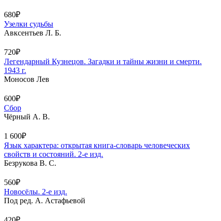
680₽
Узелки судьбы
Авксентьев Л. Б.
720₽
Легендарный Кузнецов. Загадки и тайны жизни и смерти.
1943 г.
Моносов Лев
600₽
Сбор
Чёрный А. В.
1 600₽
Язык характера: открытая книга-словарь человеческих
свойств и состояний. 2-е изд.
Безрукова В. С.
560₽
Новосёлы. 2-е изд.
Под ред. А. Астафьевой
420₽