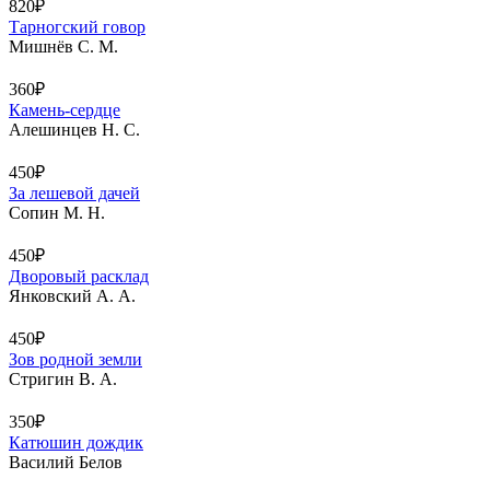
820₽
Тарногский говор
Мишнёв С. М.
360₽
Камень-сердце
Алешинцев Н. С.
450₽
За лешевой дачей
Сопин М. Н.
450₽
Дворовый расклад
Янковский А. А.
450₽
Зов родной земли
Стригин В. А.
350₽
Катюшин дождик
Василий Белов