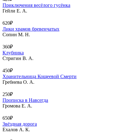
Приключения весёлого гусёнка
Гейли Е. А.
620₽
Лики храмов бревенчатых
Сопин М. Н.
360₽
Клубника
Стригин В. А.
450₽
Хранительница Кощеевой Смерти
Гребнева О. А.
250₽
Прописка в Навсегда
Громова Е. А.
650₽
Звёздная дорога
Ехалов А. К.