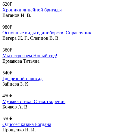
620₽
Хроники линейной бригады
Ваганов И. В.
980₽
Основные виды единоборств. Справочник
Вегера Ж. Г., Слепцов В. В.
360₽
Мы встречаем Новый год!
Ермакова Татьяна
540₽
Где резной палисад
Зайцева З. К.
450₽
Музыка стиха. Стихотворения
Бочков А. В.
550₽
Одиссея казака Богдана
Прощенко Н. И.