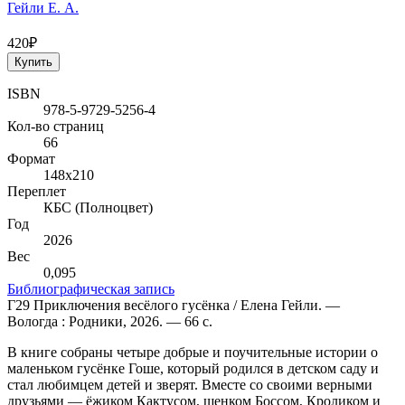
Гейли Е. А.
420₽
Купить
ISBN
978-5-9729-5256-4
Кол-во страниц
66
Формат
148х210
Переплет
КБС (Полноцвет)
Год
2026
Вес
0,095
Библиографическая запись
Г29 Приключения весёлого гусёнка / Елена Гейли. —
Вологда : Родники, 2026. — 66 с.
В книге собраны четыре добрые и поучительные истории о
маленьком гусёнке Гоше, который родился в детском саду и
стал любимцем детей и зверят. Вместе со своими верными
друзьями — ёжиком Кактусом, щенком Боссом, Кроликом и