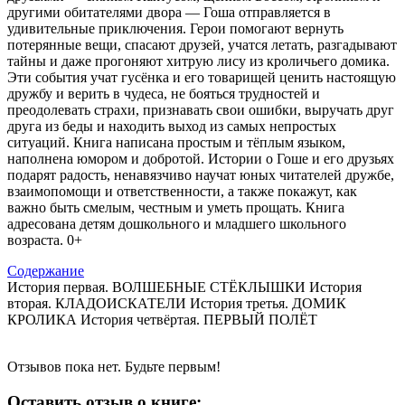
другими обитателями двора — Гоша отправляется в
удивительные приключения. Герои помогают вернуть
потерянные вещи, спасают друзей, учатся летать, разгадывают
тайны и даже прогоняют хитрую лису из кроличьего домика.
Эти события учат гусёнка и его товарищей ценить настоящую
дружбу и верить в чудеса, не бояться трудностей и
преодолевать страхи, признавать свои ошибки, выручать друг
друга из беды и находить выход из самых непростых
ситуаций. Книга написана простым и тёплым языком,
наполнена юмором и добротой. Истории о Гоше и его друзьях
подарят радость, ненавязчиво научат юных читателей дружбе,
взаимопомощи и ответственности, а также покажут, как
важно быть смелым, честным и уметь прощать. Книга
адресована детям дошкольного и младшего школьного
возраста. 0+
Содержание
История первая. ВОЛШЕБНЫЕ СТЁКЛЫШКИ История
вторая. КЛАДОИСКАТЕЛИ История третья. ДОМИК
КРОЛИКА История четвёртая. ПЕРВЫЙ ПОЛЁТ
Отзывов пока нет. Будьте первым!
Оставить отзыв о книге: