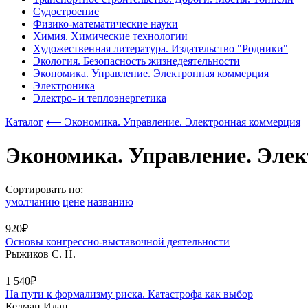
Судостроение
Физико-математические науки
Химия. Химические технологии
Художественная литература. Издательство "Родники"
Экология. Безопасность жизнедеятельности
Экономика. Управление. Электронная коммерция
Электроника
Электро- и теплоэнергетика
Каталог
⟵ Экономика. Управление. Электронная коммерция
Экономика. Управление. Эле
Сортировать по:
умолчанию
цене
названию
920₽
Основы конгрессно-выставочной деятельности
Рыжиков С. Н.
1 540₽
На пути к формализму риска. Катастрофа как выбор
Келман Илан