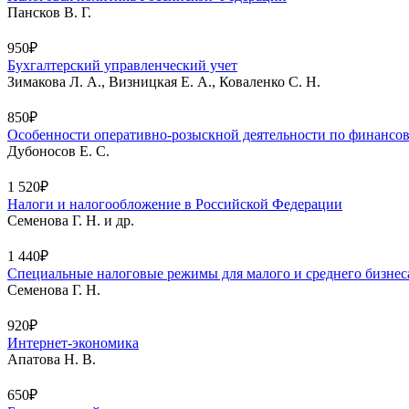
Пансков В. Г.
950₽
Бухгалтерский управленческий учет
Зимакова Л. А., Визницкая Е. А., Коваленко С. Н.
850₽
Особенности оперативно-розыскной деятельности по финансо
Дубоносов Е. С.
1 520₽
Налоги и налогообложение в Российской Федерации
Семенова Г. Н. и др.
1 440₽
Специальные налоговые режимы для малого и среднего бизнес
Семенова Г. Н.
920₽
Интернет-экономика
Апатова Н. В.
650₽