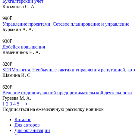
Бухгалтерский учет
Касьянова С. А.
990₽
Управление проектами. Сетевое планирование и управление
Бурыкин А. А.
930₽
Добейся повышения
Каменников Н. А.
820₽
SERMология. Необычные тактики управления репутацией, кот
Шамина И. С.
620₽
Ведение индивидуальной предпринимательской деятельности
Гуреева М. А.
1
2
3
4
5
⟶
Подписаться на ежемесячную рассылку новинок
Каталог
Для авторов
Для организаций