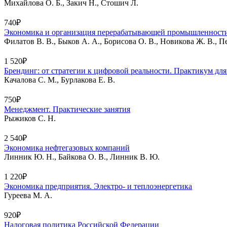
Михайлова О. Б., Закич Н., Стошич Л.
740₽
Экономика и организация перерабатывающей промышленности
Филатов В. В., Быков А. А., Борисова О. В., Новикова Ж. В., П
1 520₽
Брендинг: от стратегии к цифровой реальности. Практикум для
Качалова С. М., Бурлакова Е. В.
750₽
Менеджмент. Практические занятия
Рыжиков С. Н.
2 540₽
Экономика нефтегазовых компаний
Линник Ю. Н., Байкова О. В., Линник В. Ю.
1 220₽
Экономика предприятия. Электро- и теплоэнергетика
Гуреева М. А.
920₽
Налоговая политика Российской Федерации