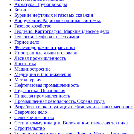
Арматура. Трубопроводы
Бетоны
Бурение нефтяных и газовых скважин
Вооружение. Радиоэлектронные системы.
Газовое хозяйство
Геодезия. Картография. Маркшейдерское дело
Геология. Геофизика. Геохимия
Горное дело
Железнодорожный транспорт
Иностранные языки и словари
Лесная промышленность
Логистика
Машиностроение
Медицина и биоинженерия
Металлургия
Нефтегазовая промышленность
Педагогика. Психология
Пищевая промышленность
Промышленная безопасность. Охрана труда
Разработка и эксплуатация нефтяных и газовых месторо
Сварочное дело
Сельское хозяйство
Сети и коммуникации. Волоконно-оптическая техника
Строительство
Транспортное строительство. Дороги. Мосты. Тоннели