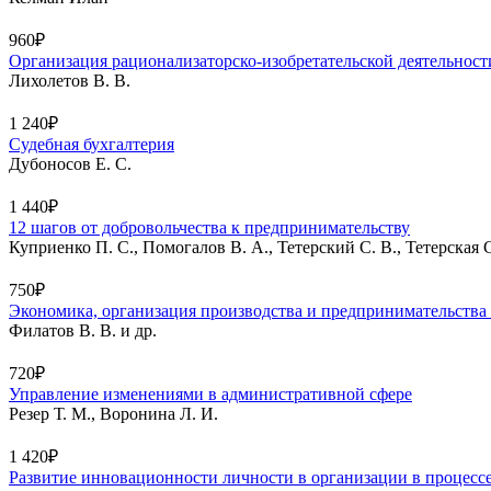
960₽
Организация рационализаторско-изобретательской деятельнос
Лихолетов В. В.
1 240₽
Судебная бухгалтерия
Дубоносов Е. С.
1 440₽
12 шагов от добровольчества к предпринимательству
Куприенко П. С., Помогалов В. А., Тетерский С. В., Тетерская С
750₽
Экономика, организация производства и предпринимательства 
Филатов В. В. и др.
720₽
Управление изменениями в административной сфере
Резер Т. М., Воронина Л. И.
1 420₽
Развитие инновационности личности в организации в процесс