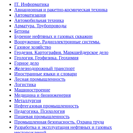
IT. Информатика
Авиационная и ракетно-космическая техника
Автоматизация
Автомобильная техника
Арматура. Трубопроводы
Бетоны
Бурение нефтяных и газовых скважин
Вооружение. Радиоэлектронные системы.
Газовое хозяйство
Геодезия. Картография. Маркшейдерское дело
Геология. Геофизика. Геохимия
Горное дело
Железнодорожный транспорт
Иностранные языки и словари
Лесная промышленность
Логистика
Машиностроение
Медицина и биоинженерия
Металлургия
Нефтегазовая промышленность
Педагогика. Психология
Пищевая промышленность
Промышленная безопасность. Охрана труда
Разработка и эксплуатация нефтяных и газовых
месторождений