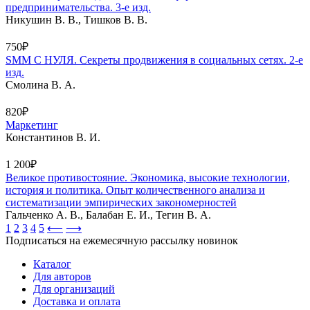
предпринимательства. 3-е изд.
Никушин В. В., Тишков В. В.
750₽
SMM С НУЛЯ. Секреты продвижения в социальных сетях. 2-е
изд.
Смолина В. А.
820₽
Маркетинг
Константинов В. И.
1 200₽
Великое противостояние. Экономика, высокие технологии,
история и политика. Опыт количественного анализа и
систематизации эмпирических закономерностей
Гальченко А. В., Балабан Е. И., Тегин В. А.
1
2
3
4
5
⟵
⟶
Подписаться на ежемесячную рассылку новинок
Каталог
Для авторов
Для организаций
Доставка и оплата