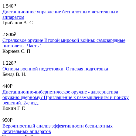
1 540₽
Дистанционное управление беспилотным летательным
аппаратом
Грибанов А. С.
2 800₽
Стрелковое оружие Второй мировой войны: самозарядные
пистолеты. Часть 1
Корнеев С. П.
1 220₽
Основы военной подготовки. Огневая подготовка
Бенда В. Н.
440₽
Дистанционно-кибернетическое оружие - альтернатива
оружию ядерному? Приглашение к размышлениям и поиску
решений. 2-е изд.
Вокин Г. Г.
950₽
Вероятностный анализ эффективности беспилотных
летательных аппаратов