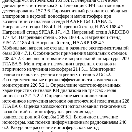
движущимся источником 153 3.4.1. Генерация СНЧ волн
движущимся источником 3.5. Генерация СНЧ волн методом
детектирования 157 3.6. Гиромагнитный резонанс свободных
электронов в верхней ионосфере и магнитосфере при
воздействии сигналами стенда HAARP 164 ГЛАВА 4.
Нагревные стенды 168 4.1. Нагревный стенд HIPAS 168 4.2.
Нагревный стенд SPEAR 171 4.3. Нагревный стенд ARECIBO
177 4.4. Нагревный стенд СУРА 180 4.5. Нагревный стенд
EISCAT 185 4.6. Нагревный стенд HAARP 188 4.7.
Мобильные нагревные стенды и развитие экспериментальной
базы 208 4.7.1. Особенности применения мобильных стендов
208 4.7.2. Совершенствование измерительной аппаратуры 209
ГЛАВА 5. Мониторинг излучения нагревных стендов и
вторичного излучения ионосферы 214 5.1. Мониторинг
радиосигналов излучения нагревных стендов 216 5.2.
Экспериментальные оценки эффективности комплексов
мониторинга 220 5.2.1. Определение частотно-временных
характеристик сигналов КВ диапазона на трассах Земля-
ионосфера 221 5.2.2. Определение местоположения
источников излучения методом одноточечной пеленгации 228
ГЛАВА 6. Оценка возможности использования техногенных
воздействий на ионосферу для решения задач
радиоэлектронной борьбы 238 6.1. Вторичное излучение
ионосферы, как помехи информационным радиоканалам 240
6.2. Ракурсное рассеяние ионосферы, как метод