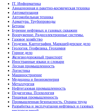
IT. Информатика
Авиационная и ракетно-космическая техника
Автоматизация
Автомобильная техника
Арматура. Трубопроводы
Бетоны
Бурение нефтяных и газовых скважин
Вооружение. Радиоэлектронные системы.
Газовое хозяйство
Геодезия. Картография. Маркшейдерское дело
Геология. Геофизика. Геохимия
Горное дело
Железнодорожный транспорт
Иностранные языки и словари
Лесная промышленность
Логистика
Машиностроение
Медицина и биоинженерия
Металлургия
Нефтегазовая промышленность
Педагогика. Психология
Пищевая промышленность
Промышленная безопасность. Охрана труда
Разработка и эксплуатация нефтяных и газовых
месторождений