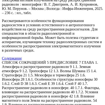
электромагнитным излучением на среду распространения
радиоволн : монография / В. Г. Дмитриев, А. И. Куприянов,
Ю. М. Перунов. – Москва ; Вологда : Инфра-Инженерия, 2025.
– 236 с. : ил., табл.
Рассматриваются особенности функционирования
радиосистем в условиях естественного и антропогенного
воздействия на среду распространения радиосигналов. Для
специалистов в области радиоэлектронной и
информационной борьбы. Может быть полезна студентам и
аспирантам, изучающим технику радиоэлектронных систем и
особенности распространения электромагнитного излучения
в различных средах.
Содержание
СПИСОК СОКРАЩЕНИЙ 5 ПРЕДИСЛОВИЕ 7 ГЛАВА 1.
Атмосфера и распространение радиоволн 9 1.1. Земная
атмосфера 9 1.2. Тропосфера 12 1.3. Волны Шумана 15 1.4.
Стратосфера 21 1.5. Мезосфера и термосфера 25 1.6.
Ионосфера 28 1.6.1. Особенности структуры ионосферы 30
1.6.2. Слой D 38 1.6.3. Слой E 39 1.6.4. Слой F 40 1.7.
Распространение радиоволн в ионосфере. 40 1.7.1. Факторы,
влияющие на распространение радиоволн 40 1.7.2. Условия
распространения радиоволн в ионосфере 42 1.8. Влияние
магнитного поля Земли на распространение радиоволн. 54
1.9. Влияние на распространение радиоволн излучения