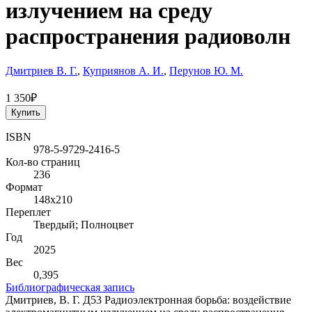
излучением на среду
распространения радиоволн
Дмитриев В. Г.
,
Куприянов А. И.
,
Перунов Ю. М.
1 350₽
Купить
ISBN
978-5-9729-2416-5
Кол-во страниц
236
Формат
148х210
Переплет
Твердый; Полноцвет
Год
2025
Вес
0,395
Библиографическая запись
Дмитриев, В. Г. Д53 Радиоэлектронная борьба: воздействие