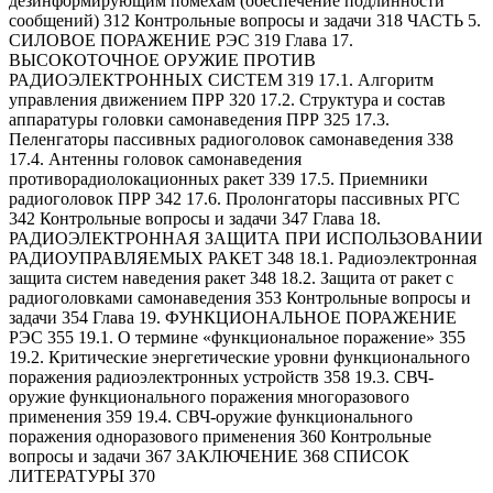
дезинформирующим помехам (обеспечение подлинности
сообщений) 312 Контрольные вопросы и задачи 318 ЧАСТЬ 5.
СИЛОВОЕ ПОРАЖЕНИЕ РЭС 319 Глава 17.
ВЫСОКОТОЧНОЕ ОРУЖИЕ ПРОТИВ
РАДИОЭЛЕКТРОННЫХ СИСТЕМ 319 17.1. Алгоритм
управления движением ПРР 320 17.2. Структура и состав
аппаратуры головки самонаведения ПРР 325 17.3.
Пеленгаторы пассивных радиоголовок самонаведения 338
17.4. Антенны головок самонаведения
противорадиолокационных ракет 339 17.5. Приемники
радиоголовок ПРР 342 17.6. Пролонгаторы пассивных РГС
342 Контрольные вопросы и задачи 347 Глава 18.
РАДИОЭЛЕКТРОННАЯ ЗАЩИТА ПРИ ИСПОЛЬЗОВАНИИ
РАДИОУПРАВЛЯЕМЫХ РАКЕТ 348 18.1. Радиоэлектронная
защита систем наведения ракет 348 18.2. Защита от ракет с
радиоголовками самонаведения 353 Контрольные вопросы и
задачи 354 Глава 19. ФУНКЦИОНАЛЬНОЕ ПОРАЖЕНИЕ
РЭС 355 19.1. О термине «функциональное поражение» 355
19.2. Критические энергетические уровни функционального
поражения радиоэлектронных устройств 358 19.3. СВЧ-
оружие функционального поражения многоразового
применения 359 19.4. СВЧ-оружие функционального
поражения одноразового применения 360 Контрольные
вопросы и задачи 367 ЗАКЛЮЧЕНИЕ 368 СПИСОК
ЛИТЕРАТУРЫ 370