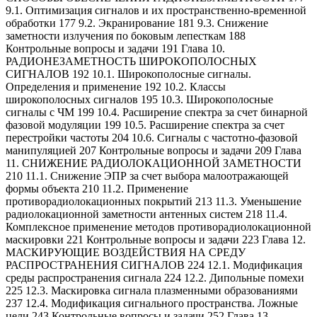
9.1. Оптимизация сигналов и их пространственно-временной
обработки 177 9.2. Экранирование 181 9.3. Снижение
заметности излучения по боковым лепесткам 188
Контрольные вопросы и задачи 191 Глава 10.
РАДИОНЕЗАМЕТНОСТЬ ШИРОКОПОЛОСНЫХ
СИГНАЛОВ 192 10.1. Широкополосные сигналы.
Определения и применение 192 10.2. Классы
широкополосных сигналов 195 10.3. Широкополосные
сигналы с ЧМ 199 10.4. Расширение спектра за счет бинарной
фазовой модуляции 199 10.5. Расширение спектра за счет
перестройки частоты 204 10.6. Сигналы с частотно-фазовой
манипуляцией 207 Контрольные вопросы и задачи 209 Глава
11. СНИЖЕНИЕ РАДИОЛОКАЦИОННОЙ ЗАМЕТНОСТИ
210 11.1. Снижение ЭПР за счет выбора малоотражающей
формы объекта 210 11.2. Применение
противорадиолокационных покрытий 213 11.3. Уменьшение
радиолокационной заметности антенных систем 218 11.4.
Комплексное применение методов противорадиолокационной
маскировки 221 Контрольные вопросы и задачи 223 Глава 12.
МАСКИРУЮЩИЕ ВОЗДЕЙСТВИЯ НА СРЕДУ
РАСПРОСТРАНЕНИЯ СИГНАЛОВ 224 12.1. Модификация
среды распространения сигнала 224 12.2. Дипольные помехи
225 12.3. Маскировка сигнала плазменными образованиями
237 12.4. Модификация сигнального пространства. Ложные
цели 243 Контрольные вопросы и задачи 252 Глава 13.