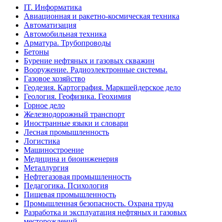
IT. Информатика
Авиационная и ракетно-космическая техника
Автоматизация
Автомобильная техника
Арматура. Трубопроводы
Бетоны
Бурение нефтяных и газовых скважин
Вооружение. Радиоэлектронные системы.
Газовое хозяйство
Геодезия. Картография. Маркшейдерское дело
Геология. Геофизика. Геохимия
Горное дело
Железнодорожный транспорт
Иностранные языки и словари
Лесная промышленность
Логистика
Машиностроение
Медицина и биоинженерия
Металлургия
Нефтегазовая промышленность
Педагогика. Психология
Пищевая промышленность
Промышленная безопасность. Охрана труда
Разработка и эксплуатация нефтяных и газовых
месторождений