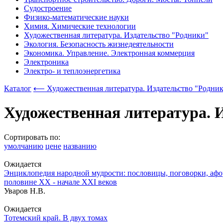
Судостроение
Физико-математические науки
Химия. Химические технологии
Художественная литература. Издательство "Родники"
Экология. Безопасность жизнедеятельности
Экономика. Управление. Электронная коммерция
Электроника
Электро- и теплоэнергетика
Каталог
⟵ Художественная литература. Издательство "Родни
Художественная литература. 
Сортировать по:
умолчанию
цене
названию
Ожидается
Энциклопедия народной мудрости: пословицы, поговорки, афо
половине XX - начале XXI веков
Уваров Н.В.
Ожидается
Тотемский край. В двух томах