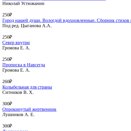
Николай Устюжанин
250₽
Город нашей души. Вологдой вдохновленные. Сборник стихов 
Под ред. Цыганова А.А.
250₽
Север внутри
Громова Е. А.
250₽
Прописка в Навсегда
Громова Е. А.
260₽
Колыбельная для страны
Ситников В. X.
300₽
Опрокинутый жертвенник
Лушников А. Е.
300₽