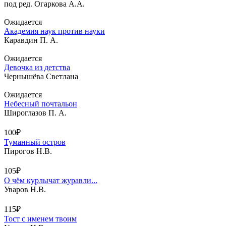
под ред. Огаркова А.А.
Ожидается
Академия наук против науки
Каравдин П. А.
Ожидается
Девочка из детства
Чернышёва Светлана
Ожидается
Небесный почтальон
Широглазов П. А.
100₽
Туманный остров
Пирогов Н.В.
105₽
О чём курлычат журавли...
Уваров Н.В.
115₽
Тост с именем твоим