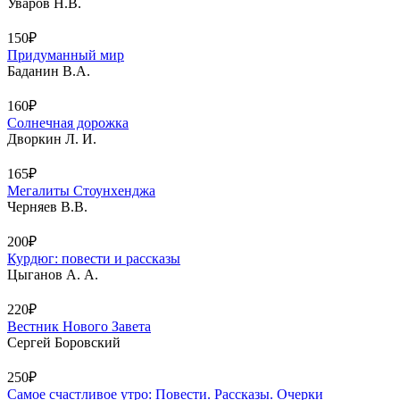
Уваров Н.В.
150₽
Придуманный мир
Баданин В.А.
160₽
Солнечная дорожка
Дворкин Л. И.
165₽
Мегалиты Стоунхенджа
Черняев В.В.
200₽
Курдюг: повести и рассказы
Цыганов А. А.
220₽
Вестник Нового Завета
Сергей Боровский
250₽
Самое счастливое утро: Повести. Рассказы. Очерки