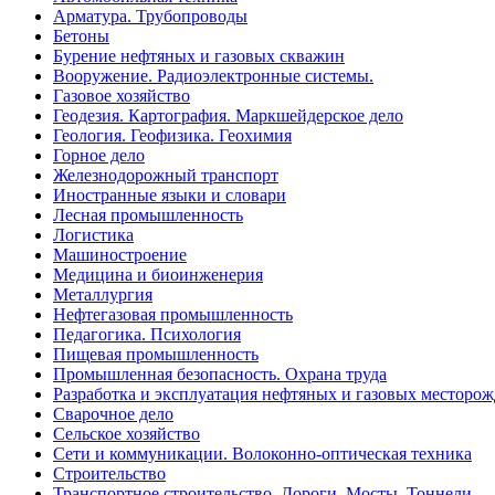
Арматура. Трубопроводы
Бетоны
Бурение нефтяных и газовых скважин
Вооружение. Радиоэлектронные системы.
Газовое хозяйство
Геодезия. Картография. Маркшейдерское дело
Геология. Геофизика. Геохимия
Горное дело
Железнодорожный транспорт
Иностранные языки и словари
Лесная промышленность
Логистика
Машиностроение
Медицина и биоинженерия
Металлургия
Нефтегазовая промышленность
Педагогика. Психология
Пищевая промышленность
Промышленная безопасность. Охрана труда
Разработка и эксплуатация нефтяных и газовых месторо
Сварочное дело
Сельское хозяйство
Сети и коммуникации. Волоконно-оптическая техника
Строительство
Транспортное строительство. Дороги. Мосты. Тоннели