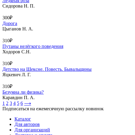
Ледяная роза
Сидорова Н. П.
300₽
Дорога
Цыганов Н. А.
310₽
Путаны нелёгкого поведения
Ходоров С.Н.
310₽
Детство на Шексне. Повесть. Бывальщины
Яцкевич Л. Г.
310₽
Безумна ли физика?
Каравдин П. А.
1
2
3
4
5
6
⟶
Подписаться на ежемесячную рассылку новинок
Каталог
Для авторов
Для организаций