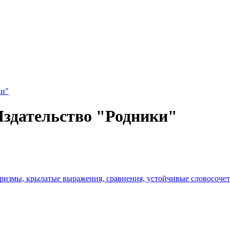
ки"
Издательство "Родники"
ризмы, крылатые выражения, сравнения, устойчивые словосочет