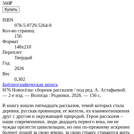
560₽
Купить
ISBN
978-5-9729-5264-9
Кол-во страниц
156
Формат
148х210
Переплет
Твердый
Год
2026
Вес
0,302
Библиографическая запись
Н76 Новосёлы: сборник рассказов / под ред. А. Астафьевой.
— 2-е изд. — Вологда : Родники, 2026. — 156 с.
В книгу вошли пятнадцать рассказов, темой которых стала
деревня, русская провинция, ее жители, их взаимоотношения
друг с другом и окружающей природой. Герои рассказов –
наши современники, люди двадцать первого века, им не
чужды прелести цивилизации, но они по-прежнему искренне
болеют душой за свою землю, за свою страну, стараются жить