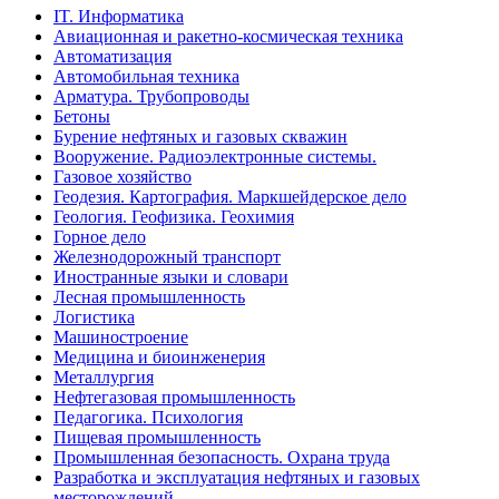
IT. Информатика
Авиационная и ракетно-космическая техника
Автоматизация
Автомобильная техника
Арматура. Трубопроводы
Бетоны
Бурение нефтяных и газовых скважин
Вооружение. Радиоэлектронные системы.
Газовое хозяйство
Геодезия. Картография. Маркшейдерское дело
Геология. Геофизика. Геохимия
Горное дело
Железнодорожный транспорт
Иностранные языки и словари
Лесная промышленность
Логистика
Машиностроение
Медицина и биоинженерия
Металлургия
Нефтегазовая промышленность
Педагогика. Психология
Пищевая промышленность
Промышленная безопасность. Охрана труда
Разработка и эксплуатация нефтяных и газовых
месторождений