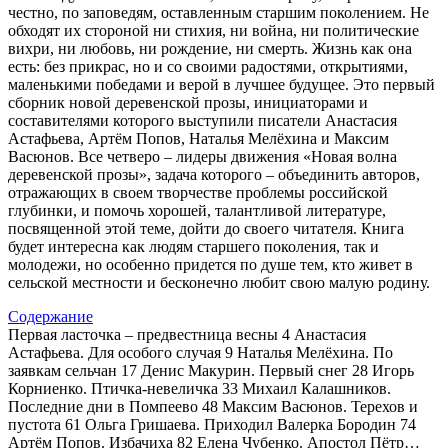
честно, по заповедям, оставленным старшим поколением. Не
обходят их стороной ни стихия, ни война, ни политические
вихри, ни любовь, ни рождение, ни смерть. Жизнь как она
есть: без прикрас, но и со своими радостями, открытиями,
маленькими победами и верой в лучшее будущее. Это первый
сборник новой деревенской прозы, инициаторами и
составителями которого выступили писатели Анастасия
Астафьева, Артём Попов, Наталья Мелёхина и Максим
Васюнов. Все четверо – лидеры движения «Новая волна
деревенской прозы», задача которого – объединить авторов,
отражающих в своем творчестве проблемы российской
глубинки, и помочь хорошей, талантливой литературе,
посвященной этой теме, дойти до своего читателя. Книга
будет интересна как людям старшего поколения, так и
молодежи, но особенно придется по душе тем, кто живет в
сельской местности и бесконечно любит свою малую родину.
Содержание
Первая ласточка – предвестница весны 4 Анастасия
Астафьева. Для особого случая 9 Наталья Мелёхина. По
заявкам сельчан 17 Денис Макурин. Первый снег 28 Игорь
Корниенко. Птичка-невеличка 33 Михаил Калашников.
Последние дни в Помпеево 48 Максим Васюнов. Терехов и
пустота 61 Ольга Гришаева. Приходил Валерка Бородин 74
Артём Попов. Избачиха 82 Елена Чубенко. Апостол Пётр…