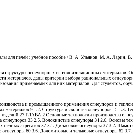
для печей : учебное пособие / В. А. Ульянов, М. А. Ларин, В. 
ия структуры огнеупорных и теплоизоляционных материалов. О
ти материалов, даны критерии выбора рациональных огнеупор
зования применяемых для них материалов. Для студентов, обуч
оизводства и промышленного применения огнеупоров и теплоизо
 материалов 9 1.2. Структура и свойства огнеупоров 15 1.3. Т
 изделий 27 ГЛАВА 2 Основные технологии производства огнеу
вка огнеупоров 33 2.5. Волокнистые огнеупоры 34 2.6. Основы те
печных агрегатов 37 3.1. Динасовые огнеупоры 37 3.2. Шамотн
 огнеупоры 60 3.6. Доломитовые и тальковые огнеупоры 62 3.7