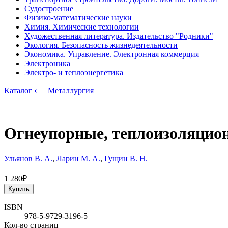
Судостроение
Физико-математические науки
Химия. Химические технологии
Художественная литература. Издательство "Родники"
Экология. Безопасность жизнедеятельности
Экономика. Управление. Электронная коммерция
Электроника
Электро- и теплоэнергетика
Каталог
⟵ Металлургия
Огнеупорные, теплоизоляционн
Ульянов В. А.
,
Ларин М. А.
,
Гущин В. Н.
1 280₽
Купить
ISBN
978-5-9729-3196-5
Кол-во страниц