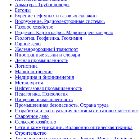
Арматура. Трубопроводы
Бетоны
Бурение нефтяных и газовых скважин
Вооружение. Радиоэлектронные системы.
Газовое хозяйство
Геодезия. Картография. Маркшейдерское дело
Геология. Геофизика. Геохимия
Горное дело
Железнодорожный транспорт
Иностранные языки и словари
Лесная промышленность
Логистика
Машиностроение
Медицина и биоинженерия
Металлургия
Нефтегазовая промышленность
Педагогика. Психология
Пищевая промышленность
Промышленная безопасность. Охрана труда
Разработка и эксплуатация нефтяных и газовых месторо
Сварочное дело
Сельское хозяйство
Сети и коммуникации. Волоконно-оптическая техника
Строительство
Транспортное строительство. Дороги. Мосты. Тоннели