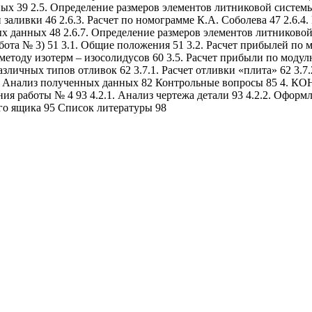
ых 39 2.5. Определение размеров элементов литниковой системы 
 заливки 46 2.6.3. Расчет по номограмме К.А. Соболева 47 2.6.4.
тных данных 48 2.6.7. Определение размеров элементов литник
51 3.1. Общие положения 51 3.2. Расчет прибылей по метод
методу изотерм – изосолидусов 60 3.5. Расчет прибыли по моду
личных типов отливок 62 3.7.1. Расчет отливки «плита» 62 3.7.2
» 78 3.8. Анализ полученных данных 82 Контрольные вопро
ия работы № 4 93 4.2.1. Анализ чертежа детали 93 4.2.2. Оформл
го ящика 95 Список литературы 98