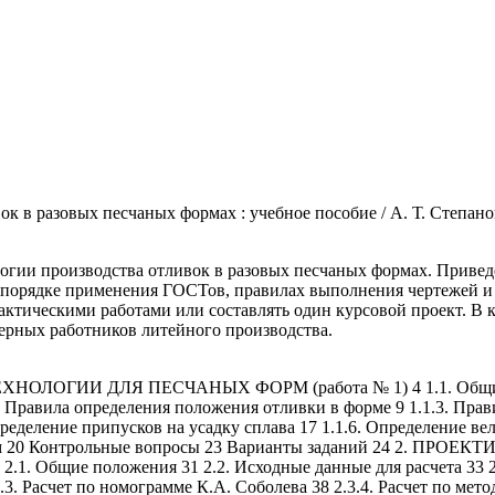
в разовых песчаных формах : учебное пособие / А. Т. Степанов. 
огии производства отливок в разовых песчаных формах. Приве
 порядке применения ГОСТов, правилах выполнения чертежей и 
рактическими работами или составлять один курсовой проект. В
нерных работников литейного производства.
ГИИ ДЛЯ ПЕСЧАНЫХ ФОРМ (работа № 1) 4 1.1. Общие поло
. Правила определения положения отливки в форме 9 1.1.3. Прав
пределение припусков на усадку сплава 17 1.1.6. Определение 
х форм 20 Контрольные вопросы 23 Варианты заданий 24 
щие положения 31 2.2. Исходные данные для расчета 33 2.3.
3.3. Расчет по номограмме К.А. Соболева 38 2.3.4. Расчет по мето