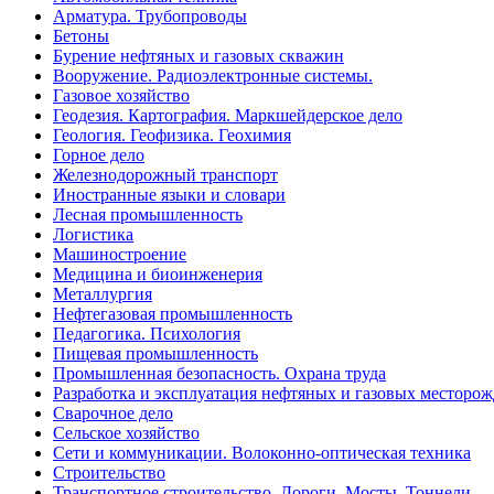
Арматура. Трубопроводы
Бетоны
Бурение нефтяных и газовых скважин
Вооружение. Радиоэлектронные системы.
Газовое хозяйство
Геодезия. Картография. Маркшейдерское дело
Геология. Геофизика. Геохимия
Горное дело
Железнодорожный транспорт
Иностранные языки и словари
Лесная промышленность
Логистика
Машиностроение
Медицина и биоинженерия
Металлургия
Нефтегазовая промышленность
Педагогика. Психология
Пищевая промышленность
Промышленная безопасность. Охрана труда
Разработка и эксплуатация нефтяных и газовых месторо
Сварочное дело
Сельское хозяйство
Сети и коммуникации. Волоконно-оптическая техника
Строительство
Транспортное строительство. Дороги. Мосты. Тоннели