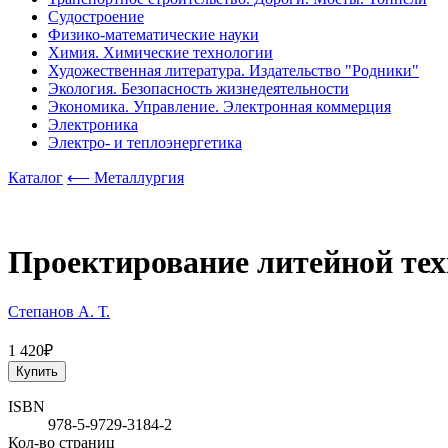
Судостроение
Физико-математические науки
Химия. Химические технологии
Художественная литература. Издательство "Родники"
Экология. Безопасность жизнедеятельности
Экономика. Управление. Электронная коммерция
Электроника
Электро- и теплоэнергетика
Каталог
⟵ Металлургия
Проектирование литейной тех
Степанов А. Т.
1 420₽
Купить
ISBN
978-5-9729-3184-2
Кол-во страниц