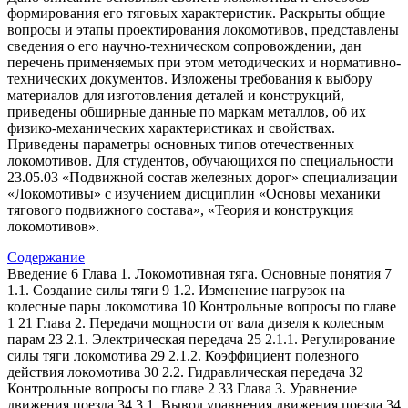
формирования его тяговых характеристик. Раскрыты общие
вопросы и этапы проектирования локомотивов, представлены
сведения о его научно-техническом сопровождении, дан
перечень применяемых при этом методических и нормативно-
технических документов. Изложены требования к выбору
материалов для изготовления деталей и конструкций,
приведены обширные данные по маркам металлов, об их
физико-механических характеристиках и свойствах.
Приведены параметры основных типов отечественных
локомотивов. Для студентов, обучающихся по специальности
23.05.03 «Подвижной состав железных дорог» специализации
«Локомотивы» с изучением дисциплин «Основы механики
тягового подвижного состава», «Теория и конструкция
локомотивов».
Содержание
Введение 6 Глава 1. Локомотивная тяга. Основные понятия 7
1.1. Создание силы тяги 9 1.2. Изменение нагрузок на
колесные пары локомотива 10 Контрольные вопросы по главе
1 21 Глава 2. Передачи мощности от вала дизеля к колесным
парам 23 2.1. Электрическая передача 25 2.1.1. Регулирование
силы тяги локомотива 29 2.1.2. Коэффициент полезного
действия локомотива 30 2.2. Гидравлическая передача 32
Контрольные вопросы по главе 2 33 Глава 3. Уравнение
движения поезда 34 3.1. Вывод уравнения движения поезда 34