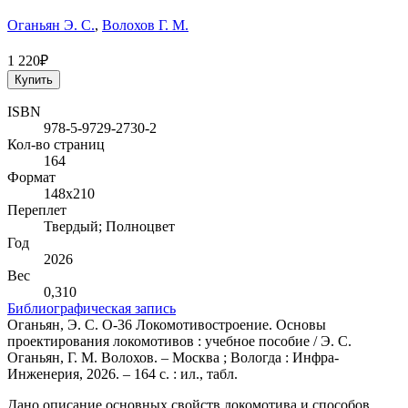
Оганьян Э. С.
,
Волохов Г. М.
1 220₽
Купить
ISBN
978-5-9729-2730-2
Кол-во страниц
164
Формат
148х210
Переплет
Твердый; Полноцвет
Год
2026
Вес
0,310
Библиографическая запись
Оганьян, Э. С. О-36 Локомотивостроение. Основы
проектирования локомотивов : учебное пособие / Э. С.
Оганьян, Г. М. Волохов. – Москва ; Вологда : Инфра-
Инженерия, 2026. – 164 с. : ил., табл.
Дано описание основных свойств локомотива и способов