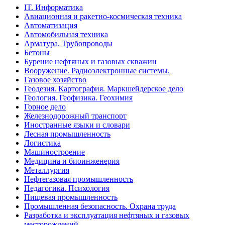
IT. Информатика
Авиационная и ракетно-космическая техника
Автоматизация
Автомобильная техника
Арматура. Трубопроводы
Бетоны
Бурение нефтяных и газовых скважин
Вооружение. Радиоэлектронные системы.
Газовое хозяйство
Геодезия. Картография. Маркшейдерское дело
Геология. Геофизика. Геохимия
Горное дело
Железнодорожный транспорт
Иностранные языки и словари
Лесная промышленность
Логистика
Машиностроение
Медицина и биоинженерия
Металлургия
Нефтегазовая промышленность
Педагогика. Психология
Пищевая промышленность
Промышленная безопасность. Охрана труда
Разработка и эксплуатация нефтяных и газовых
месторождений