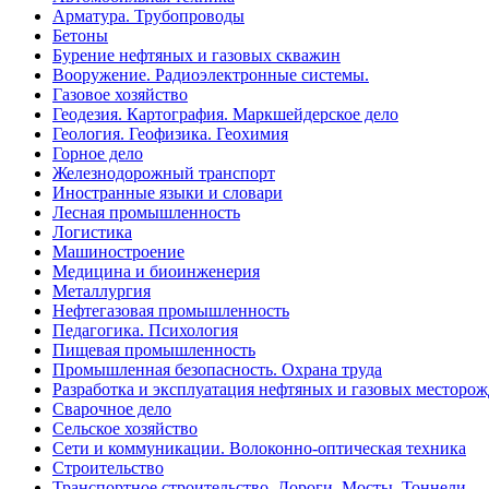
Арматура. Трубопроводы
Бетоны
Бурение нефтяных и газовых скважин
Вооружение. Радиоэлектронные системы.
Газовое хозяйство
Геодезия. Картография. Маркшейдерское дело
Геология. Геофизика. Геохимия
Горное дело
Железнодорожный транспорт
Иностранные языки и словари
Лесная промышленность
Логистика
Машиностроение
Медицина и биоинженерия
Металлургия
Нефтегазовая промышленность
Педагогика. Психология
Пищевая промышленность
Промышленная безопасность. Охрана труда
Разработка и эксплуатация нефтяных и газовых месторо
Сварочное дело
Сельское хозяйство
Сети и коммуникации. Волоконно-оптическая техника
Строительство
Транспортное строительство. Дороги. Мосты. Тоннели