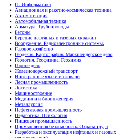
IT. Информатика
Авиационная и ракетно-космическая техника
Автоматизация
Автомобильная техника
Арматура. Трубопроводы
Бетоны
Бурение нефтяных и газовых скважин
Вооружение. Радиоэлектронные системы.
Газовое хозяйство
Геодезия. Картография. Маркшейдерское дело
Геология. Геофизика. Геохимия
Горное дело
Железнодорожный транспорт
Иностранные языки и словари
Лесная промышленность
Логистика
Машиностроение
Медицина и биоинженерия
Металлургия
Нефтегазовая промышленность
Педагогика. Психология
Пищевая промышленность
Промышленная безопасность. Охрана труда
Разработка и эксплуатация нефтяных и газовых
месторождений