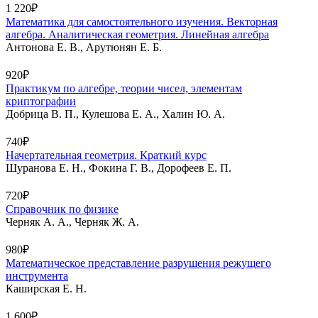
1 220₽
Математика для самостоятельного изучения. Векторная
алгебра. Аналитическая геометрия. Линейная алгебра
Антонова Е. В., Арутюнян Е. Б.
920₽
Практикум по алгебре, теории чисел, элементам
криптографии
Добрица В. П., Кулешова Е. А., Халин Ю. А.
740₽
Начертательная геометрия. Краткий курс
Шуранова Е. Н., Фокина Г. В., Дорофеев Е. П.
720₽
Справочник по физике
Черняк А. А., Черняк Ж. А.
980₽
Математическое представление разрушения режущего
инструмента
Каширская Е. Н.
1 600₽