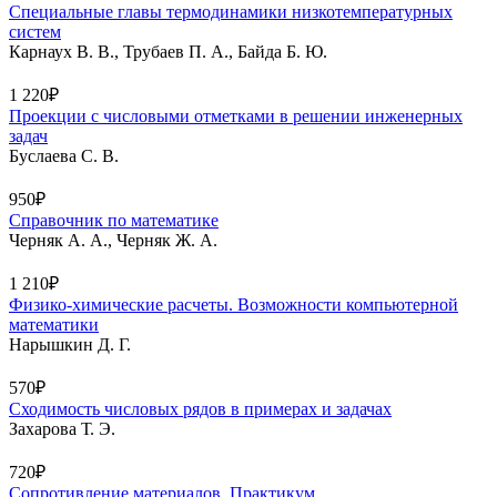
Специальные главы термодинамики низкотемпературных
систем
Карнаух В. В., Трубаев П. А., Байда Б. Ю.
1 220₽
Проекции с числовыми отметками в решении инженерных
задач
Буслаева С. В.
950₽
Справочник по математике
Черняк А. А., Черняк Ж. А.
1 210₽
Физико-химические расчеты. Возможности компьютерной
математики
Нарышкин Д. Г.
570₽
Сходимость числовых рядов в примерах и задачах
Захарова Т. Э.
720₽
Сопротивление материалов. Практикум