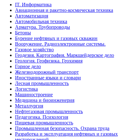
IT. Информатика
Авиационная и ракетно-космическая техника
Автоматизация
Автомобильная техника
Арматура. Трубопроводы
Бетоны
Бурение нефтяных и газовых скважин
Вооружение. Радиоэлектронные системы.
Газовое хозяйство
Геодезия. Картография. Маркшейдерское дело
Геология. Геофизика. Геохимия
Горное дело
Железнодорожный транспорт
Иностранные языки и словари
Лесная промышленность
Логистика
Машиностроение
Медицина и биоинженерия
Металлургия
Нефтегазовая промышленность
Педагогика. Психология
Пищевая промышленность
Промышленная безопасность. Охрана труда
Разработка и эксплуатация нефтяных и газовых
месторождений