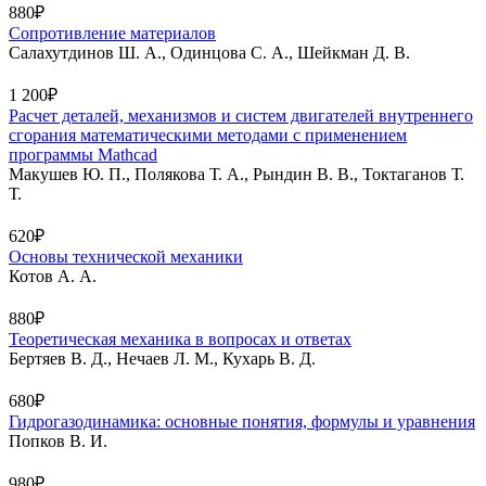
880₽
Сопротивление материалов
Салахутдинов Ш. А., Одинцова С. А., Шейкман Д. В.
1 200₽
Расчет деталей, механизмов и систем двигателей внутреннего
сгорания математическими методами с применением
программы Mathcad
Макушев Ю. П., Полякова Т. А., Рындин В. В., Токтаганов Т.
Т.
620₽
Основы технической механики
Котов А. А.
880₽
Теоретическая механика в вопросах и ответах
Бертяев В. Д., Нечаев Л. М., Кухарь В. Д.
680₽
Гидрогазодинамика: основные понятия, формулы и уравнения
Попков В. И.
980₽