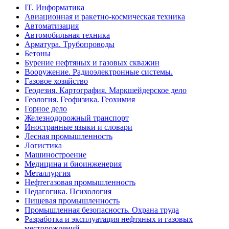
IT. Информатика
Авиационная и ракетно-космическая техника
Автоматизация
Автомобильная техника
Арматура. Трубопроводы
Бетоны
Бурение нефтяных и газовых скважин
Вооружение. Радиоэлектронные системы.
Газовое хозяйство
Геодезия. Картография. Маркшейдерское дело
Геология. Геофизика. Геохимия
Горное дело
Железнодорожный транспорт
Иностранные языки и словари
Лесная промышленность
Логистика
Машиностроение
Медицина и биоинженерия
Металлургия
Нефтегазовая промышленность
Педагогика. Психология
Пищевая промышленность
Промышленная безопасность. Охрана труда
Разработка и эксплуатация нефтяных и газовых
месторождений