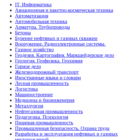
IT. Информатика
Авиационная и ракетно-космическая техника
Автоматизация
Автомобильная техника
Арматура. Трубопроводы
Бетоны
Бурение нефтяных и газовых скважин
Вооружение. Радиоэлектронные системы.
Газовое хозяйство
Геодезия. Картография. Маркшейдерское дело
Геология. Геофизика. Геохимия
Горное дело
Железнодорожный транспорт
Иностранные языки и словари
Лесная промышленность
Логистика
Машиностроение
Медицина и биоинженерия
Металлургия
Нефтегазовая промышленность
Педагогика. Психология
Пищевая промышленность
Промышленная безопасность. Охрана труда
Разработка и эксплуатация нефтяных и газовых
месторождений