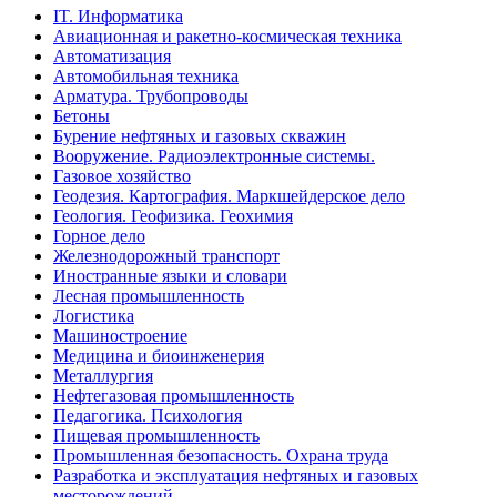
IT. Информатика
Авиационная и ракетно-космическая техника
Автоматизация
Автомобильная техника
Арматура. Трубопроводы
Бетоны
Бурение нефтяных и газовых скважин
Вооружение. Радиоэлектронные системы.
Газовое хозяйство
Геодезия. Картография. Маркшейдерское дело
Геология. Геофизика. Геохимия
Горное дело
Железнодорожный транспорт
Иностранные языки и словари
Лесная промышленность
Логистика
Машиностроение
Медицина и биоинженерия
Металлургия
Нефтегазовая промышленность
Педагогика. Психология
Пищевая промышленность
Промышленная безопасность. Охрана труда
Разработка и эксплуатация нефтяных и газовых
месторождений