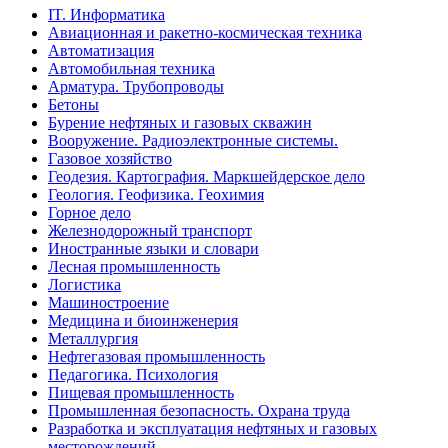
IT. Информатика
Авиационная и ракетно-космическая техника
Автоматизация
Автомобильная техника
Арматура. Трубопроводы
Бетоны
Бурение нефтяных и газовых скважин
Вооружение. Радиоэлектронные системы.
Газовое хозяйство
Геодезия. Картография. Маркшейдерское дело
Геология. Геофизика. Геохимия
Горное дело
Железнодорожный транспорт
Иностранные языки и словари
Лесная промышленность
Логистика
Машиностроение
Медицина и биоинженерия
Металлургия
Нефтегазовая промышленность
Педагогика. Психология
Пищевая промышленность
Промышленная безопасность. Охрана труда
Разработка и эксплуатация нефтяных и газовых
месторождений