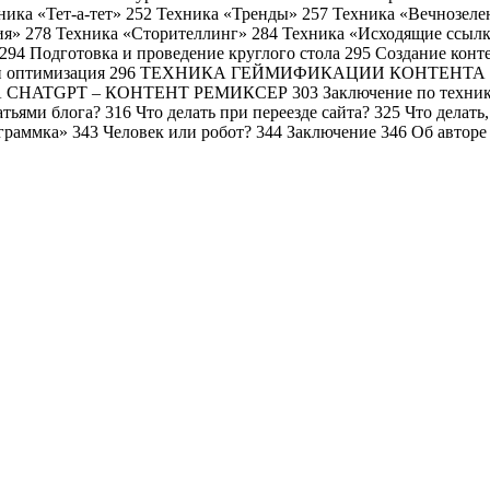
ника «Тет-а-тет» 252 Техника «Тренды» 257 Техника «Вечнозел
ция» 278 Техника «Сторителлинг» 284 Техника «Исходящие с
 Подготовка и проведение круглого стола 295 Создание конте
 Анализ и оптимизация 296 ТЕХНИКА ГЕЙМИФИКАЦИИ КОНТ
GPT – КОНТЕНТ РЕМИКСЕР 303 Заключение по техникам пр
татьями блога? 316 Что делать при переезде сайта? 325 Что дела
ограммка» 343 Человек или робот? 344 Заключение 346 Об авторе