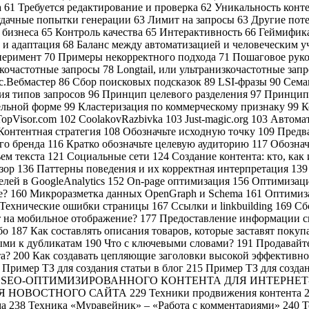
 61 Требуется редактирование и проверка 62 Уникальность конт
Неудачные попытки генерации 63 Лимит на запросы 63 Други
неса 65 Контроль качества 65 Интерактивность 66 Геймифика
лиз и адаптация 68 Баланс между автоматизацией и человече
имент 70 Примеры некорректного подхода 71 Пошаговое руково
астотные запросы 78 Longtail, или ультранизкочастотные запрос
екс.Вебмастер 86 Сбор поисковых подсказок 89 LSI-фразы 90 Сем
 типов запросов 96 Принцип целевого разделения 97 Принцип 
льной форме 99 Кластеризация по коммерческому признаку 99 К
opVisor.сom 102 CoolakovRazbivka 103 Just-magic.org 103 Автом
Контентная стратегия 108 Обозначьте исходную точку 109 Пред
о бренда 116 Кратко обозначьте целевую аудиторию 117 Обознач
м текста 121 Социальные сети 124 Создание контента: кто, как 
ор 136 Паттерны поведения и их корректная интерпретация 139
елей в GoogleAnalytics 152 On-page оптимизация 156 Оптимизация
нице? 160 Микроразметка данных OpenGraph и Schema 161 Оптими
Технические ошибки страницы 167 Ссылки и linkbuilding 169 Сб
кт на мобильное отображение? 177 Предоставление информации 
о 187 Как составлять описания товаров, которые заставят поку
ыми к дубликатам 190 Что с ключевыми словами? 191 Продавайте
а? 200 Как создавать цепляющие заголовки высокой эффективно
Пример ТЗ для создания статьи в блог 215 Пример ТЗ для созда
ИЕ SEO-ОПТИМИЗИРОВАННОГО КОНТЕНТА ДЛЯ ИНТЕРНЕТ
НОГО САЙТА 229 Техники продвижения контента 231 Тех
а 238 Техника «Муравейник» – «Работа с комментариями» 240 Т