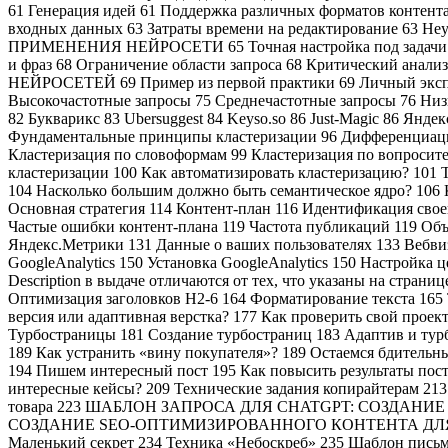
61 Генерация идей 61 Поддержка различных форматов контента
входных данных 63 Затраты времени на редактирование 63 
ПРИМЕНЕНИЯ НЕЙРОСЕТИ 65 Точная настройка под задачи биз
и фраз 68 Ограничение области запроса 68 Критический ана
НЕЙРОСЕТЕЙ 69 Пример из первой практики 69 Личный экспер
Высокочастотные запросы 75 Среднечастотные запросы 76 Низкоч
82 Букварикс 83 Ubersuggest 84 Keyso.so 86 Just-Magic 86 Янд
Фундаментальные принципы кластеризации 96 Дифференциация
Кластеризация по словоформам 99 Кластеризация по вопросите
кластеризации 100 Как автоматизировать кластеризацию? 101 T
104 Насколько большим должно быть семантическое ядро? 106 
Основная стратегия 114 Контент-план 116 Идентификация своег
Частые ошибки контент-плана 119 Частота публикаций 119 Объе
Яндекс.Метрики 131 Данные о ваших пользователях 133 Вебвиз
GoogleAnalytics 150 Установка GoogleAnalytics 150 Настройка ц
Description в выдаче отличаются от тех, что указаны на стра
Оптимизация заголовков H2-6 164 Форматирование текста 165 
версия или адаптивная верстка? 177 Как проверить свой прое
Турбостраницы 181 Создание турбостраниц 183 Адаптив и турб
189 Как устранить «вину покупателя»? 189 Остаемся бдительн
194 Пишем интересный пост 195 Как повысить результаты пост
интересные кейсы? 209 Технические задания копирайтерам 213 
товара 223 ШАБЛОН ЗАПРОСА ДЛЯ CHATGPT: СОЗДАН
СОЗДАНИЕ SEO-ОПТИМИЗИРОВАННОГО КОНТЕНТА ДЛЯ НОВОСТ
Маленький секрет 234 Техника «Небоскреб» 235 Шаблон письм