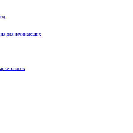
зд.
ция для начинающих
маркетологов