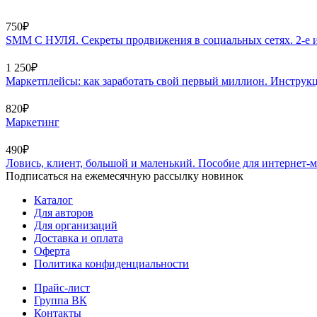
750₽
SMM С НУЛЯ. Секреты продвижения в социальных сетях. 2-е и
1 250₽
Маркетплейсы: как заработать свой первый миллион. Инструк
820₽
Маркетинг
490₽
Ловись, клиент, большой и маленький. Пособие для интернет-
Подписаться на ежемесячную рассылку новинок
Каталог
Для авторов
Для организаций
Доставка и оплата
Оферта
Политика конфиденциальности
Прайс-лист
Группа ВК
Контакты