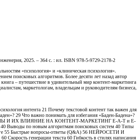
женерия, 2025. – 364 с. : ил. ISBN 978-5-9729-2178-2
льностям «психология» и «клиническая психология».
нием поисковых алгоритмов. Более десяти лет назад автор
 книга – путешествие в удивительный мир контент-маркетинга
алистам, маркетологам, владельцам и руководителям бизнеса,
ология интента 21 Почему текстовой контент так важен для
аден»? 29 Что важно понимать для избегания «Баден-Бадена»?
РИТМЫ И ИХ ВЛИЯНИЕ НА КОНТЕНТ-МАРКЕТИНГ E-A-T и E-
од 40 Выводы по новым алгоритмам поисковых систем 40 Типы
 блоге 55 Быстрые вопросы-ответы (Q&A) 56 НЕЙРОСЕТИ И
рость генерации текста 60 Гибкость в стилях написания