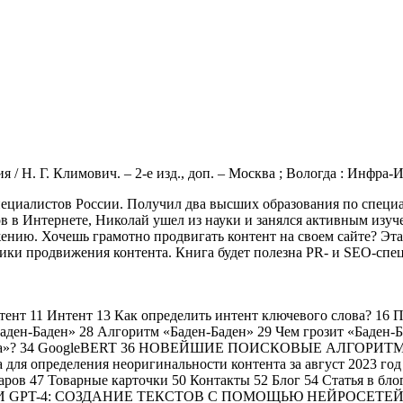
/ Н. Г. Климович. – 2-е изд., доп. – Москва ; Вологда : Инфра-Ин
ециалистов России. Получил два высших образования по специа
 в Интернете, Николай ушел из науки и занялся активным изуче
нию. Хочешь грамотно продвигать контент на своем сайте? Эта
и продвижения контента. Книга будет полезна PR- и SEO-специ
Интент 13 Как определить интент ключевого слова? 16 Псих
аден-Баден» 28 Алгоритм «Баден-Баден» 29 Чем грозит «Баден-Б
ен-Бадена»? 34 GoogleBERT 36 НОВЕЙШИЕ ПОИСКОВЫЕ АЛГО
 для определения неоригинальности контента за август 2023 г
оваров 47 Товарные карточки 50 Контакты 52 Блог 54 Статья в
 И GPT-4: СОЗДАНИЕ ТЕКСТОВ С ПОМОЩЬЮ НЕЙРОСЕТЕЙ 60 Ско