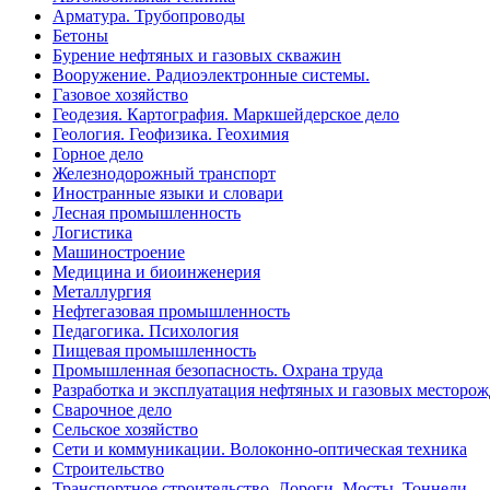
Арматура. Трубопроводы
Бетоны
Бурение нефтяных и газовых скважин
Вооружение. Радиоэлектронные системы.
Газовое хозяйство
Геодезия. Картография. Маркшейдерское дело
Геология. Геофизика. Геохимия
Горное дело
Железнодорожный транспорт
Иностранные языки и словари
Лесная промышленность
Логистика
Машиностроение
Медицина и биоинженерия
Металлургия
Нефтегазовая промышленность
Педагогика. Психология
Пищевая промышленность
Промышленная безопасность. Охрана труда
Разработка и эксплуатация нефтяных и газовых месторо
Сварочное дело
Сельское хозяйство
Сети и коммуникации. Волоконно-оптическая техника
Строительство
Транспортное строительство. Дороги. Мосты. Тоннели