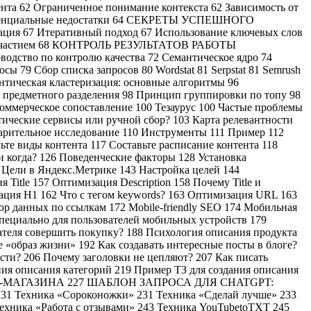
ента 62 Ограниченное понимание контекста 62 Зависимость от
е потенциальные недостатки 64 СЕКРЕТЫ УСПЕШНОГО
ция 67 Итеративный подход 67 Использование ключевых слов
ским участием 68 КОНТРОЛЬ РЕЗУЛЬТАТОВ РАБОТЫ
дство по контролю качества 72 Семантическое ядро 74
ы 79 Сбор списка запросов 80 Wordstat 81 Serpstat 81 Semrush
антическая кластеризация: основные алгоритмы 96
предметного разделения 98 Принцип группировки по топу 98
оммерческое сопоставление 100 Тезаурус 100 Частые проблемы
атические сервисы или ручной сбор? 103 Карта релевантности
варительное исследование 110 Инструменты 111 Пример 112
ьте виды контента 117 Составьте расписание контента 118
и когда? 126 Поведенческие факторы 128 Установка
 Цели в Яндекс.Метрике 143 Настройка целей 144
 Title 157 Оптимизация Description 158 Почему Title и
зация H1 162 Что с тегом keywords? 163 Оптимизация URL 163
ор данных по ссылкам 172 Mobile-friendly SEO 174 Мобильная
специально для пользователей мобильных устройств 179
пателя совершить покупку? 188 Психология описания продукта
 «образ жизни» 192 Как создавать интересные посты в блоге?
сти? 206 Почему заголовки не цепляют? 207 Как писать
ния описания категорий 219 Пример ТЗ для создания описания
-МАГАЗИНА 227 ШАБЛОН ЗАПРОСА ДЛЯ CHATGPT:
ника «Сороконожки» 231 Техника «Сделай лучше» 233
ехника «Работа с отзывами» 243 Техника YouTubetoTXT 245