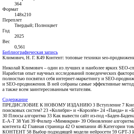
364
Формат
148х210
Переплет
Твердый; Полноцвет
Год
2025
Вес
0,561
Библиографическая запись
Климович, Н. Г. К49 Контент: топовые техники seo-продвижения 
Николай Климович – один из лучших и наиболее ярких SEO-сп
Наработав опыт научных исследований поведенческих факторов
полностью посвятил себя интернет-маркетингу и SEO-продвиже
и SEO-продвижения. В ней собраны самые эффективные методик
а также всем заинтересованным читателям.
Содержание
ПРЕДИСЛОВИЕ К НОВОМУ ИЗДАНИЮ 3 Вступление 7 Контент 11 
поисковых систем? 23 «Колибри» и «Королёв» 24 «Панда» и «Б
30 Плюсы алгоритма 33 Как вывести сайт из-под «Бад
E-A-T 38 Yati 39 Фильтр «Мимикрия» 39 Обновление алгоритма
контента 42 Главная страница 42 О компании 46 Категории т
КОНТЕНТ 58 Выбор подходящей модели нейросети 59 GPT-3