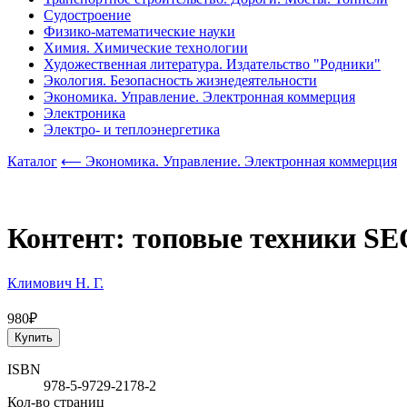
Судостроение
Физико-математические науки
Химия. Химические технологии
Художественная литература. Издательство "Родники"
Экология. Безопасность жизнедеятельности
Экономика. Управление. Электронная коммерция
Электроника
Электро- и теплоэнергетика
Каталог
⟵ Экономика. Управление. Электронная коммерция
Контент: топовые техники SEO
Климович Н. Г.
980₽
Купить
ISBN
978-5-9729-2178-2
Кол-во страниц