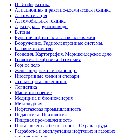
IT. Информатика
Авиационная и ракетно-космическая техника
Автоматизация
Автомобильная техника
Арматура. Трубопроводы
Бетоны
Бурение нефтяных и газовых скважин
Вооружение. Радиоэлектронные системы.
Газовое хозяйство
Геодезия. Картография. Маркшейдерское дело
Геология. Геофизика. Геохимия
Горное дело
Железнодорожный транспорт
Иностранные языки и словари
Лесная промышленность
Логистика
Машиностроение
Медицина и биоинженерия
Металлургия
Нефтегазовая промышленность
Педагогика. Психология
Пищевая промышленность
Промышленная безопасность. Охрана труда
Разработка и эксплуатация нефтяных и газовых
месторождений