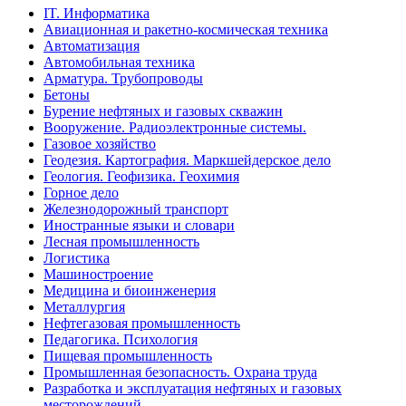
IT. Информатика
Авиационная и ракетно-космическая техника
Автоматизация
Автомобильная техника
Арматура. Трубопроводы
Бетоны
Бурение нефтяных и газовых скважин
Вооружение. Радиоэлектронные системы.
Газовое хозяйство
Геодезия. Картография. Маркшейдерское дело
Геология. Геофизика. Геохимия
Горное дело
Железнодорожный транспорт
Иностранные языки и словари
Лесная промышленность
Логистика
Машиностроение
Медицина и биоинженерия
Металлургия
Нефтегазовая промышленность
Педагогика. Психология
Пищевая промышленность
Промышленная безопасность. Охрана труда
Разработка и эксплуатация нефтяных и газовых
месторождений