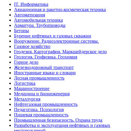
IT. Информатика
Авиационная и ракетно-космическая техника
Автоматизация
Автомобильная техника
Арматура. Трубопроводы
Бетоны
Бурение нефтяных и газовых скважин
Вооружение. Радиоэлектронные системы.
Газовое хозяйство
Геодезия. Картография. Маркшейдерское дело
Геология. Геофизика. Геохимия
Горное дело
Железнодорожный транспорт
Иностранные языки и словари
Лесная промышленность
Логистика
Машиностроение
Медицина и биоинженерия
Металлургия
Нефтегазовая промышленность
Педагогика. Психология
Пищевая промышленность
Промышленная безопасность. Охрана труда
Разработка и эксплуатация нефтяных и газовых
месторождений