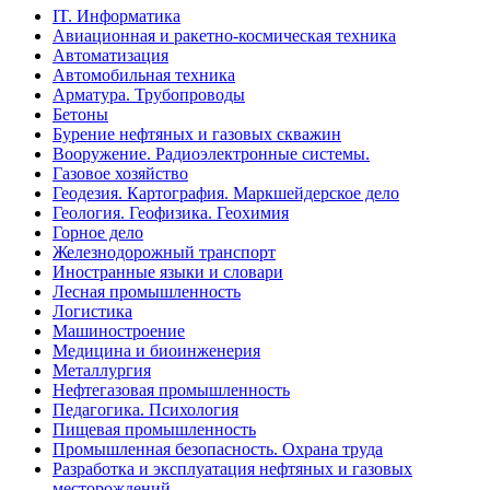
IT. Информатика
Авиационная и ракетно-космическая техника
Автоматизация
Автомобильная техника
Арматура. Трубопроводы
Бетоны
Бурение нефтяных и газовых скважин
Вооружение. Радиоэлектронные системы.
Газовое хозяйство
Геодезия. Картография. Маркшейдерское дело
Геология. Геофизика. Геохимия
Горное дело
Железнодорожный транспорт
Иностранные языки и словари
Лесная промышленность
Логистика
Машиностроение
Медицина и биоинженерия
Металлургия
Нефтегазовая промышленность
Педагогика. Психология
Пищевая промышленность
Промышленная безопасность. Охрана труда
Разработка и эксплуатация нефтяных и газовых
месторождений