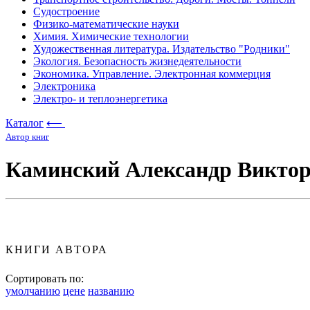
Судостроение
Физико-математические науки
Химия. Химические технологии
Художественная литература. Издательство "Родники"
Экология. Безопасность жизнедеятельности
Экономика. Управление. Электронная коммерция
Электроника
Электро- и теплоэнергетика
Каталог
⟵
Автор книг
Каминский Александр Викто
КНИГИ АВТОРА
Сортировать по:
умолчанию
цене
названию