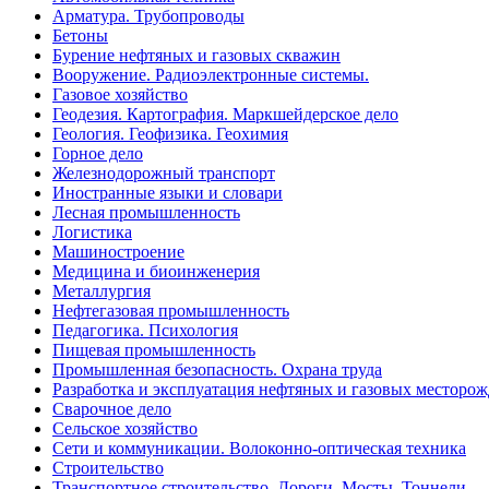
Арматура. Трубопроводы
Бетоны
Бурение нефтяных и газовых скважин
Вооружение. Радиоэлектронные системы.
Газовое хозяйство
Геодезия. Картография. Маркшейдерское дело
Геология. Геофизика. Геохимия
Горное дело
Железнодорожный транспорт
Иностранные языки и словари
Лесная промышленность
Логистика
Машиностроение
Медицина и биоинженерия
Металлургия
Нефтегазовая промышленность
Педагогика. Психология
Пищевая промышленность
Промышленная безопасность. Охрана труда
Разработка и эксплуатация нефтяных и газовых месторо
Сварочное дело
Сельское хозяйство
Сети и коммуникации. Волоконно-оптическая техника
Строительство
Транспортное строительство. Дороги. Мосты. Тоннели