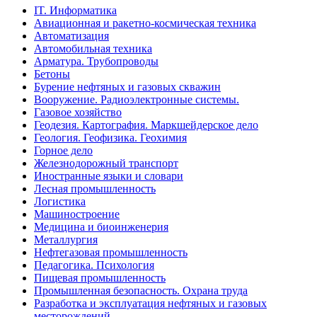
IT. Информатика
Авиационная и ракетно-космическая техника
Автоматизация
Автомобильная техника
Арматура. Трубопроводы
Бетоны
Бурение нефтяных и газовых скважин
Вооружение. Радиоэлектронные системы.
Газовое хозяйство
Геодезия. Картография. Маркшейдерское дело
Геология. Геофизика. Геохимия
Горное дело
Железнодорожный транспорт
Иностранные языки и словари
Лесная промышленность
Логистика
Машиностроение
Медицина и биоинженерия
Металлургия
Нефтегазовая промышленность
Педагогика. Психология
Пищевая промышленность
Промышленная безопасность. Охрана труда
Разработка и эксплуатация нефтяных и газовых
месторождений