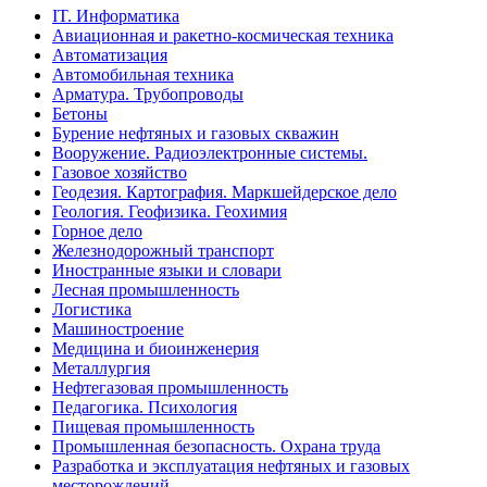
IT. Информатика
Авиационная и ракетно-космическая техника
Автоматизация
Автомобильная техника
Арматура. Трубопроводы
Бетоны
Бурение нефтяных и газовых скважин
Вооружение. Радиоэлектронные системы.
Газовое хозяйство
Геодезия. Картография. Маркшейдерское дело
Геология. Геофизика. Геохимия
Горное дело
Железнодорожный транспорт
Иностранные языки и словари
Лесная промышленность
Логистика
Машиностроение
Медицина и биоинженерия
Металлургия
Нефтегазовая промышленность
Педагогика. Психология
Пищевая промышленность
Промышленная безопасность. Охрана труда
Разработка и эксплуатация нефтяных и газовых
месторождений