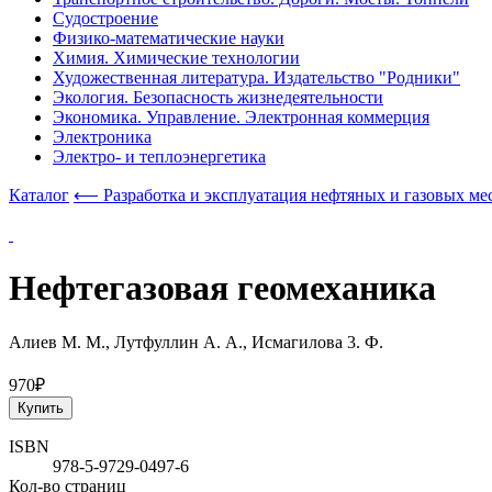
Судостроение
Физико-математические науки
Химия. Химические технологии
Художественная литература. Издательство "Родники"
Экология. Безопасность жизнедеятельности
Экономика. Управление. Электронная коммерция
Электроника
Электро- и теплоэнергетика
Каталог
⟵ Разработка и эксплуатация нефтяных и газовых м
Нефтегазовая геомеханика
Алиев М. М., Лутфуллин А. А., Исмагилова 3. Ф.
970₽
Купить
ISBN
978-5-9729-0497-6
Кол-во страниц