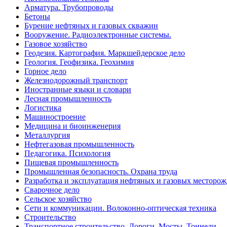
Арматура. Трубопроводы
Бетоны
Бурение нефтяных и газовых скважин
Вооружение. Радиоэлектронные системы.
Газовое хозяйство
Геодезия. Картография. Маркшейдерское дело
Геология. Геофизика. Геохимия
Горное дело
Железнодорожный транспорт
Иностранные языки и словари
Лесная промышленность
Логистика
Машиностроение
Медицина и биоинженерия
Металлургия
Нефтегазовая промышленность
Педагогика. Психология
Пищевая промышленность
Промышленная безопасность. Охрана труда
Разработка и эксплуатация нефтяных и газовых месторо
Сварочное дело
Сельское хозяйство
Сети и коммуникации. Волоконно-оптическая техника
Строительство
Транспортное строительство. Дороги. Мосты. Тоннели