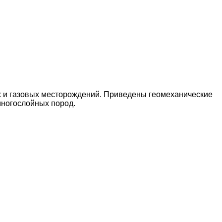
х и газовых месторождений. При­ведены геомеханические
ногослой­ных пород.