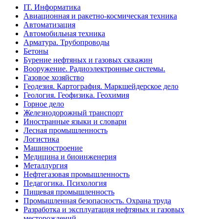
IT. Информатика
Авиационная и ракетно-космическая техника
Автоматизация
Автомобильная техника
Арматура. Трубопроводы
Бетоны
Бурение нефтяных и газовых скважин
Вооружение. Радиоэлектронные системы.
Газовое хозяйство
Геодезия. Картография. Маркшейдерское дело
Геология. Геофизика. Геохимия
Горное дело
Железнодорожный транспорт
Иностранные языки и словари
Лесная промышленность
Логистика
Машиностроение
Медицина и биоинженерия
Металлургия
Нефтегазовая промышленность
Педагогика. Психология
Пищевая промышленность
Промышленная безопасность. Охрана труда
Разработка и эксплуатация нефтяных и газовых
месторождений