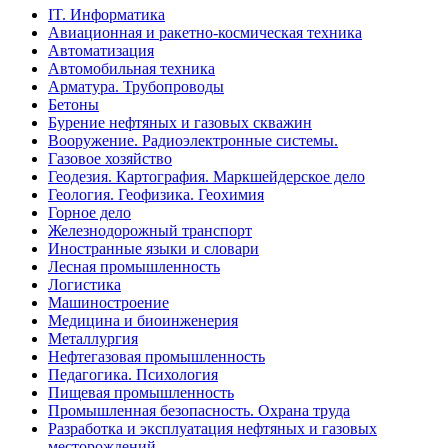
IT. Информатика
Авиационная и ракетно-космическая техника
Автоматизация
Автомобильная техника
Арматура. Трубопроводы
Бетоны
Бурение нефтяных и газовых скважин
Вооружение. Радиоэлектронные системы.
Газовое хозяйство
Геодезия. Картография. Маркшейдерское дело
Геология. Геофизика. Геохимия
Горное дело
Железнодорожный транспорт
Иностранные языки и словари
Лесная промышленность
Логистика
Машиностроение
Медицина и биоинженерия
Металлургия
Нефтегазовая промышленность
Педагогика. Психология
Пищевая промышленность
Промышленная безопасность. Охрана труда
Разработка и эксплуатация нефтяных и газовых
месторождений