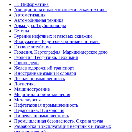
IT. Информатика
Авиационная и ракетно-космическая техника
Автоматизация
Автомобильная техника
Арматура. Трубопроводы
Бетоны
Бурение нефтяных и газовых скважин
Вооружение. Радиоэлектронные системы.
Газовое хозяйство
Геодезия. Картография. Маркшейдерское дело
Геология. Геофизика. Геохимия
Горное дело
Железнодорожный транспорт
Иностранные языки и словари
Лесная промышленность
Логистика
Машиностроение
Медицина и биоинженерия
Металлургия
Нефтегазовая промышленность
Педагогика. Психология
Пищевая промышленность
Промышленная безопасность. Охрана труда
Разработка и эксплуатация нефтяных и газовых
месторождений