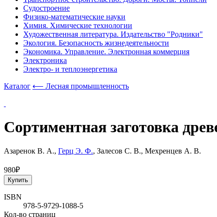
Судостроение
Физико-математические науки
Химия. Химические технологии
Художественная литература. Издательство "Родники"
Экология. Безопасность жизнедеятельности
Экономика. Управление. Электронная коммерция
Электроника
Электро- и теплоэнергетика
Каталог
⟵ Лесная промышленность
Сортиментная заготовка дре
Азаренок В. А.,
Герц Э. Ф.
, Залесов С. В., Мехренцев А. В.
980₽
Купить
ISBN
978-5-9729-1088-5
Кол-во страниц