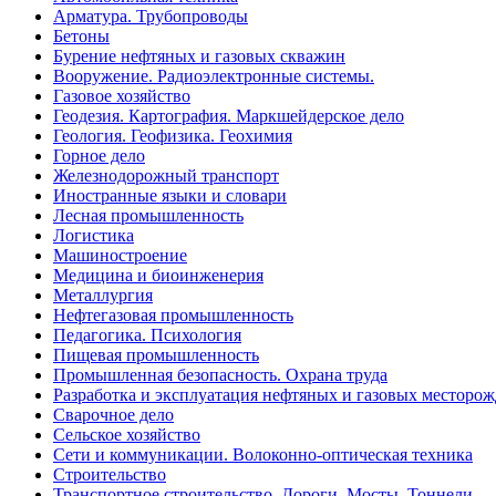
Арматура. Трубопроводы
Бетоны
Бурение нефтяных и газовых скважин
Вооружение. Радиоэлектронные системы.
Газовое хозяйство
Геодезия. Картография. Маркшейдерское дело
Геология. Геофизика. Геохимия
Горное дело
Железнодорожный транспорт
Иностранные языки и словари
Лесная промышленность
Логистика
Машиностроение
Медицина и биоинженерия
Металлургия
Нефтегазовая промышленность
Педагогика. Психология
Пищевая промышленность
Промышленная безопасность. Охрана труда
Разработка и эксплуатация нефтяных и газовых месторо
Сварочное дело
Сельское хозяйство
Сети и коммуникации. Волоконно-оптическая техника
Строительство
Транспортное строительство. Дороги. Мосты. Тоннели