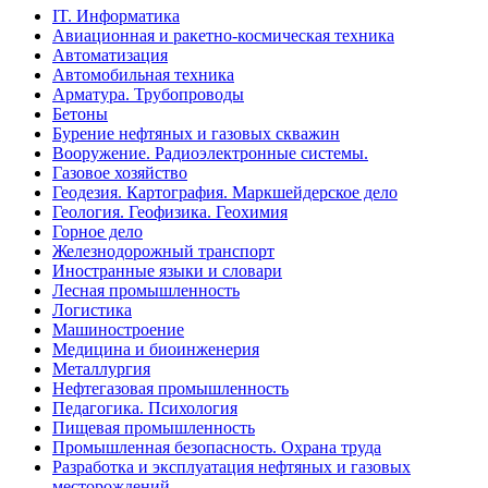
IT. Информатика
Авиационная и ракетно-космическая техника
Автоматизация
Автомобильная техника
Арматура. Трубопроводы
Бетоны
Бурение нефтяных и газовых скважин
Вооружение. Радиоэлектронные системы.
Газовое хозяйство
Геодезия. Картография. Маркшейдерское дело
Геология. Геофизика. Геохимия
Горное дело
Железнодорожный транспорт
Иностранные языки и словари
Лесная промышленность
Логистика
Машиностроение
Медицина и биоинженерия
Металлургия
Нефтегазовая промышленность
Педагогика. Психология
Пищевая промышленность
Промышленная безопасность. Охрана труда
Разработка и эксплуатация нефтяных и газовых
месторождений