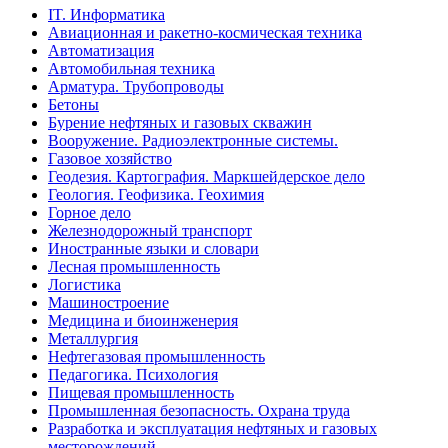
IT. Информатика
Авиационная и ракетно-космическая техника
Автоматизация
Автомобильная техника
Арматура. Трубопроводы
Бетоны
Бурение нефтяных и газовых скважин
Вооружение. Радиоэлектронные системы.
Газовое хозяйство
Геодезия. Картография. Маркшейдерское дело
Геология. Геофизика. Геохимия
Горное дело
Железнодорожный транспорт
Иностранные языки и словари
Лесная промышленность
Логистика
Машиностроение
Медицина и биоинженерия
Металлургия
Нефтегазовая промышленность
Педагогика. Психология
Пищевая промышленность
Промышленная безопасность. Охрана труда
Разработка и эксплуатация нефтяных и газовых
месторождений