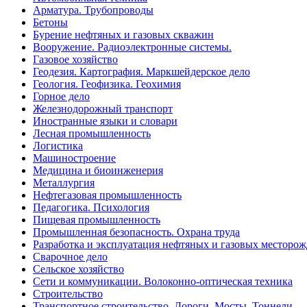
Арматура. Трубопроводы
Бетоны
Бурение нефтяных и газовых скважин
Вооружение. Радиоэлектронные системы.
Газовое хозяйство
Геодезия. Картография. Маркшейдерское дело
Геология. Геофизика. Геохимия
Горное дело
Железнодорожный транспорт
Иностранные языки и словари
Лесная промышленность
Логистика
Машиностроение
Медицина и биоинженерия
Металлургия
Нефтегазовая промышленность
Педагогика. Психология
Пищевая промышленность
Промышленная безопасность. Охрана труда
Разработка и эксплуатация нефтяных и газовых месторо
Сварочное дело
Сельское хозяйство
Сети и коммуникации. Волоконно-оптическая техника
Строительство
Транспортное строительство. Дороги. Мосты. Тоннели