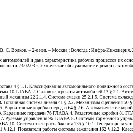
. С. Волков. – 2-е изд. – Москва ; Вологда : Инфра-Инженерия, 20
автомобилей и дана характеристика рабочих процессов их осно
ности 23.02.03 «Техническое обслуживание и ремонт автомобиль
ва 4 § 1.1. Классификация автомобильного подвижного состава
мы 10 ГЛАВА 2. Силовые агрегаты автомобилей 13 § 2.1. Автомо
й механизм 22 2.1.4. Система смазки 25 2.1.5. Система охлажде
1.8. Топливная система дизеля 41 § 2.2. Механизмы сцепления 50
5. Вариативные коробки передач 64 § 2.6. Автоматические коробк
 Карданные передачи 76 ГЛАВА 4. Раздаточные коробки 81 ГЛА
 Рулевые управления 96 ГЛАВА 8. Системы тормозного управле
 10. Система электроснабжения 135 § 10.1. Генераторная уста
 § 12.1. Показатели работы системы зажигания 162 § 12.2. Класс