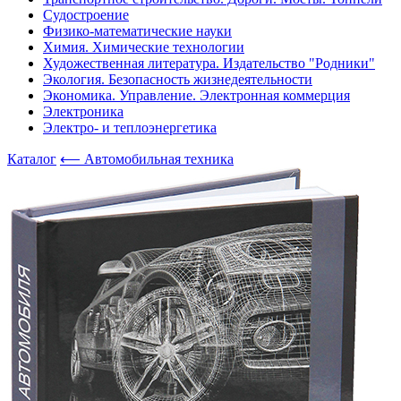
Судостроение
Физико-математические науки
Химия. Химические технологии
Художественная литература. Издательство "Родники"
Экология. Безопасность жизнедеятельности
Экономика. Управление. Электронная коммерция
Электроника
Электро- и теплоэнергетика
Каталог
⟵ Автомобильная техника