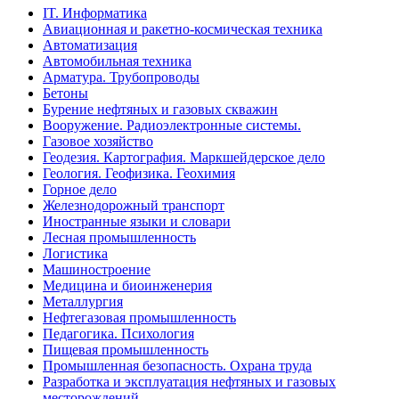
IT. Информатика
Авиационная и ракетно-космическая техника
Автоматизация
Автомобильная техника
Арматура. Трубопроводы
Бетоны
Бурение нефтяных и газовых скважин
Вооружение. Радиоэлектронные системы.
Газовое хозяйство
Геодезия. Картография. Маркшейдерское дело
Геология. Геофизика. Геохимия
Горное дело
Железнодорожный транспорт
Иностранные языки и словари
Лесная промышленность
Логистика
Машиностроение
Медицина и биоинженерия
Металлургия
Нефтегазовая промышленность
Педагогика. Психология
Пищевая промышленность
Промышленная безопасность. Охрана труда
Разработка и эксплуатация нефтяных и газовых
месторождений