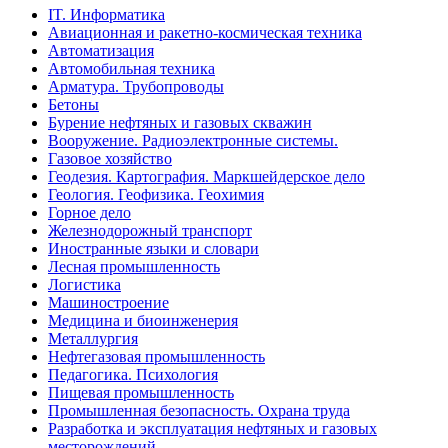
IT. Информатика
Авиационная и ракетно-космическая техника
Автоматизация
Автомобильная техника
Арматура. Трубопроводы
Бетоны
Бурение нефтяных и газовых скважин
Вооружение. Радиоэлектронные системы.
Газовое хозяйство
Геодезия. Картография. Маркшейдерское дело
Геология. Геофизика. Геохимия
Горное дело
Железнодорожный транспорт
Иностранные языки и словари
Лесная промышленность
Логистика
Машиностроение
Медицина и биоинженерия
Металлургия
Нефтегазовая промышленность
Педагогика. Психология
Пищевая промышленность
Промышленная безопасность. Охрана труда
Разработка и эксплуатация нефтяных и газовых
месторождений