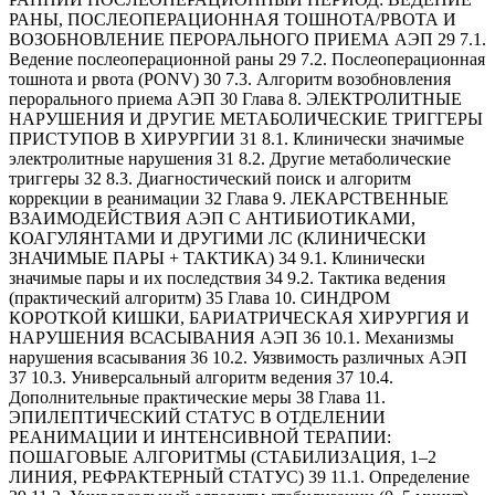
РАНЫ, ПОСЛЕОПЕРАЦИОННАЯ ТОШНОТА/РВОТА И
ВОЗОБНОВЛЕНИЕ ПЕРОРАЛЬНОГО ПРИЕМА АЭП 29 7.1.
Ведение послеоперационной раны 29 7.2. Послеоперационная
тошнота и рвота (PONV) 30 7.3. Алгоритм возобновления
перорального приема АЭП 30 Глава 8. ЭЛЕКТРОЛИТНЫЕ
НАРУШЕНИЯ И ДРУГИЕ МЕТАБОЛИЧЕСКИЕ ТРИГГЕРЫ
ПРИСТУПОВ В ХИРУРГИИ 31 8.1. Клинически значимые
электролитные нарушения 31 8.2. Другие метаболические
триггеры 32 8.3. Диагностический поиск и алгоритм
коррекции в реанимации 32 Глава 9. ЛЕКАРСТВЕННЫЕ
ВЗАИМОДЕЙСТВИЯ АЭП С АНТИБИОТИКАМИ,
КОАГУЛЯНТАМИ И ДРУГИМИ ЛС (КЛИНИЧЕСКИ
ЗНАЧИМЫЕ ПАРЫ + ТАКТИКА) 34 9.1. Клинически
значимые пары и их последствия 34 9.2. Тактика ведения
(практический алгоритм) 35 Глава 10. СИНДРОМ
КОРОТКОЙ КИШКИ, БАРИАТРИЧЕСКАЯ ХИРУРГИЯ И
НАРУШЕНИЯ ВСАСЫВАНИЯ АЭП 36 10.1. Механизмы
нарушения всасывания 36 10.2. Уязвимость различных АЭП
37 10.3. Универсальный алгоритм ведения 37 10.4.
Дополнительные практические меры 38 Глава 11.
ЭПИЛЕПТИЧЕСКИЙ СТАТУС В ОТДЕЛЕНИИ
РЕАНИМАЦИИ И ИНТЕНСИВНОЙ ТЕРАПИИ:
ПОШАГОВЫЕ АЛГОРИТМЫ (СТАБИЛИЗАЦИЯ, 1–2
ЛИНИЯ, РЕФРАКТЕРНЫЙ СТАТУС) 39 11.1. Определение