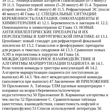
39 11.2. Универсальный алгоритм стабилизации (0–5 минут)
39 11.3. Терапия первой линии (5–20 минут) 40 11.4. Терапия
второй линии (20–40 минут) 40 11.5. Рефрактерный ЭС (после
40 минут) 40 Глава 12. СПЕЦИАЛЬНЫЕ СИТУАЦИИ:
БЕРЕМЕННОСТЬ/ЛАКТАЦИЯ, ОНКОПАЦИЕНТЫ И
ХИМИОТЕРАПИЯ 41 12.1. Беременность и лактация 41 12.2.
Онкопациенты и химиотерапия 42 Глава 13. НОВЫЕ
АНТИЭПИЛЕПТИЧЕСКИЕ ПРЕПАРАТЫ И ИХ
ПЕРСПЕКТИВЫ В ХИРУРГИЧЕСКОЙ ПРАКТИКЕ 43 13.1.
Ценобамат: новый стандарт для рефрактерной фокальной
эпилепсии 43 13.2. Ганаксолон и фенфлурамин: препараты
для редких и тяжелых синдромов 44 13.3. Сравнение новых
АЭП и перспективы в хирургии 44 Глава 14.
МЕЖДИСЦИПЛИНАРНОЕ ВЗАИМОДЕЙСТВИЕ И
АЛГОРИТМЫ МАРШРУТИЗАЦИИ ПАЦИЕНТА 46 14.1.
Роли членов команды и триггеры консультаций 46 14.2.
Алгоритм маршрутизации пациента (от поступления до
выписки) 46 14.3. Чек-лист междисциплинарной команды
(заполняется при выписке) 47 Заключение 48 ПРИЛОЖЕНИЕ
50 Приложение A. Таблицы ТЛМ (целевые концентрации +
поправки на возраст/беременность/почечную
недостаточность) 50 Приложение B. Карманные алгоритмы и
чек-листы 52 Приложение C. Сравнительные таблицы
(анестетики, взаимодействия, совместимость инфузий и
гемотрансфузии) 53 Список используемой литературы 56