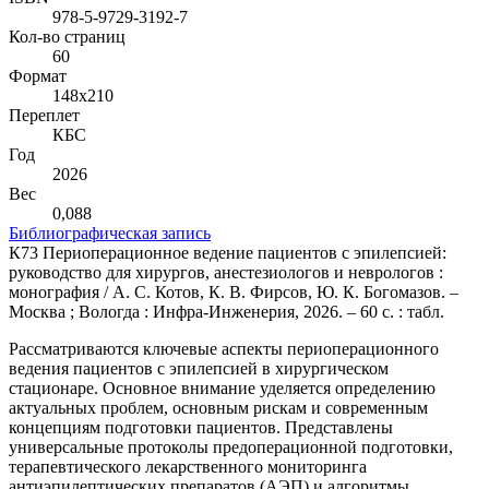
978-5-9729-3192-7
Кол-во страниц
60
Формат
148х210
Переплет
КБС
Год
2026
Вес
0,088
Библиографическая запись
К73 Периоперационное ведение пациентов с эпилепсией:
руководство для хирургов, анестезиологов и неврологов :
монография / А. С. Котов, К. В. Фирсов, Ю. К. Богомазов. –
Москва ; Вологда : Инфра-Инженерия, 2026. – 60 с. : табл.
Рассматриваются ключевые аспекты периоперационного
ведения пациентов с эпилепсией в хирургическом
стационаре. Основное внимание уделяется определению
актуальных проблем, основным рискам и современным
концепциям подготовки пациентов. Представлены
универсальные протоколы предоперационной подготовки,
терапевтического лекарственного мониторинга
антиэпилептических препаратов (АЭП) и алгоритмы