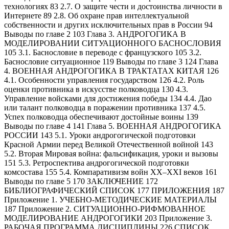
технологиях 83 2.7. О защите чести и достоинства личности в
Интернете 89 2.8. Об охране прав интеллектуальной
собственности и других исключительных прав в России 94
Выводы по главе 2 103 Глава 3. АНДРОГОГИКА В
МОДЕЛИРОВАНИИ СИТУАЦИОННОГО БАСНОСЛОВИЯ
105 3.1. Баснословие в переводе с французского 105 3.2.
Баснословие ситуационное 119 Выводы по главе 3 124 Глава
4. ВОЕННАЯ АНДРОГОГИКА В ТРАКТАТАХ КИТАЯ 126
4.1. Особенности управления государством 126 4.2. Роль
оценки противника в искусстве полководца 130 4.3.
Управление войсками для достижения победы 134 4.4. Дао
или талант полководца в поражении противника 137 4.5.
Успех полководца обеспечивают достойные воины 139
Выводы по главе 4 141 Глава 5. ВОЕННАЯ АНДРОГОГИКА
РОССИИ 143 5.1. Уроки андрогогической подготовки
Красной Армии перед Великой Отечественной войной 143
5.2. Вторая Мировая война: фальсификация, уроки и вызовы
151 5.3. Ретроспектива андрогогической подготовки
комсостава 155 5.4. Компаративизм войн XX–XXI веков 161
Выводы по главе 5 170 ЗАКЛЮЧЕНИЕ 172
БИБЛИОГРАФИЧЕСКИЙ СПИСОК 177 ПРИЛОЖЕНИЯ 187
Приложение 1. УЧЕБНО-МЕТОДИЧЕСКИЕ МАТЕРИАЛЫ
187 Приложение 2. СИТУАЦИОННО-РИФМОВАННОЕ
МОДЕЛИРОВАНИЕ АНДРОГОГИКИ 203 Приложение 3.
РАБОЧАЯ ПРОГРАММА ДИСЦИПЛИНЫ 226 СПИСОК