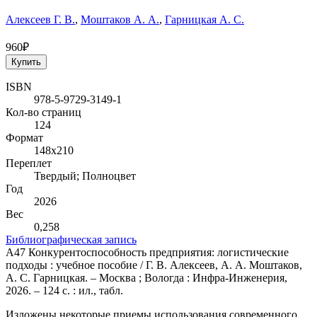
Алексеев Г. В.
,
Моштаков А. А.
,
Гарницкая А. С.
960₽
Купить
ISBN
978-5-9729-3149-1
Кол-во страниц
124
Формат
148х210
Переплет
Твердый; Полноцвет
Год
2026
Вес
0,258
Библиографическая запись
А47 Конкурентоспособность предприятия: логистические
подходы : учебное пособие / Г. В. Алексеев, А. А. Моштаков,
А. С. Гарницкая. – Москва ; Вологда : Инфра-Инженерия,
2026. – 124 с. : ил., табл.
Изложены некоторые приемы использования современного