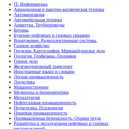
IT. Информатика
Авиационная и ракетно-космическая техника
Автоматизация
Автомобильная техника
Арматура. Трубопроводы
Бетоны
Бурение нефтяных и газовых скважин
Вооружение. Радиоэлектронные системы.
Газовое хозяйство
Геодезия. Картография. Маркшейдерское дело
Геология. Геофизика. Геохимия
Горное дело
Железнодорожный транспорт
Иностранные языки и словари
Лесная промышленность
Логистика
Машиностроение
Медицина и биоинженерия
Металлургия
Нефтегазовая промышленность
Педагогика. Психология
Пищевая промышленность
Промышленная безопасность. Охрана труда
Разработка и эксплуатация нефтяных и газовых
месторождений