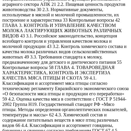
аграрного сектора АПК 21 2.2. Пищевая ценность продуктов
животноводства 30 2.3. Нормативные документы,
используемые в мясной и молочной промышленности, их
построение и характеристика 33 Контрольные вопросы 42
ГЛАВА 3. КОНТРОЛЬ И УПРАВЛЕНИЕ КАЧЕСТВОМ
МОЛОКА ЛАКТИРУЮЩИХ ЖИВОТНЫХ РАЗЛИЧНЫХ
ВИДОВ 43 3.1. Российское законодательство, концепция
всеобщего контроля и управления качеством молока и
молочной продукции 43 3.2. Контроль химического состава и
качества молока различных видов сельскохозяйственных
животных 49 3.3. Требования стандарта к молоку,
предназначенному для детского и диетического питания 55
Контрольные вопросы 58 ГЛАВА 4. ТОВАРОВЕДНАЯ
ХАРАКТЕРИСТИКА, КОНТРОЛЬ И ЭКСПЕРТИЗА
КАЧЕСТВА МЯСА ПТИЦЫ И СКОТА 59 4.1.
Классификация и ассортимент мяса птицы согласно
техническому регламенту Евразийского экономического союза
«О безопасности мяса птицы и продукции его переработки»
59 4.2. Оценка качества мяса в соответствии с ГОСТ Р 51944-
2002 Группа Н19. Государственный стандарт РФ «Мясо
птицы. Методы определения органолептических показателей,
температуры и массы» 62 4.3. Химический состав и
содержание питательных веществ в мясе птиц различных
видов 66 4.4. Классификация и ассортимент говядины,
баранины и свинины согласно требованиям ГОСТ 67 4.5.