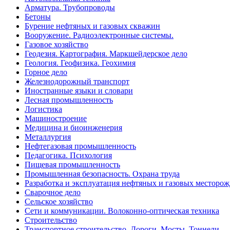
Арматура. Трубопроводы
Бетоны
Бурение нефтяных и газовых скважин
Вооружение. Радиоэлектронные системы.
Газовое хозяйство
Геодезия. Картография. Маркшейдерское дело
Геология. Геофизика. Геохимия
Горное дело
Железнодорожный транспорт
Иностранные языки и словари
Лесная промышленность
Логистика
Машиностроение
Медицина и биоинженерия
Металлургия
Нефтегазовая промышленность
Педагогика. Психология
Пищевая промышленность
Промышленная безопасность. Охрана труда
Разработка и эксплуатация нефтяных и газовых месторо
Сварочное дело
Сельское хозяйство
Сети и коммуникации. Волоконно-оптическая техника
Строительство
Транспортное строительство. Дороги. Мосты. Тоннели