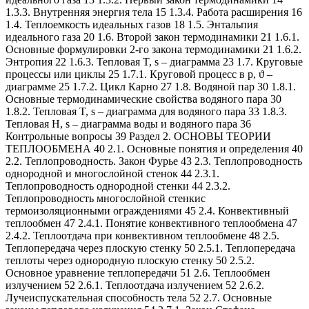
1.3.3. Внутренняя энергия тела 15 1.3.4. Работа расширения 16
1.4. Теплоемкость идеальных газов 18 1.5. Энтальпия
идеального газа 20 1.6. Второй закон термодинамики 21 1.6.1.
Основные формулировки 2-го закона термодинамики 21 1.6.2.
Энтропия 22 1.6.3. Тепловая T, s – диаграмма 23 1.7. Круговые
процессы или циклы 25 1.7.1. Круговой процесс в р, ϑ –
диаграмме 25 1.7.2. Цикл Карно 27 1.8. Водяной пар 30 1.8.1.
Основные термодинамические свойства водяного пара 30
1.8.2. Тепловая T, s – диаграмма для водяного пара 33 1.8.3.
Тепловая H, s – диаграмма воды и водяного пара 36
Контрольные вопросы 39 Раздел 2. ОСНОВЫ ТЕОРИИ
ТЕПЛООБМЕНА 40 2.1. Основные понятия и определения 40
2.2. Теплопроводность. Закон Фурье 43 2.3. Теплопроводность
однородной и многослойной стенок 44 2.3.1.
Теплопроводность однородной стенки 44 2.3.2.
Теплопроводность многослойной стенкис
термоизоляционными ограждениями 45 2.4. Конвективный
теплообмен 47 2.4.1. Понятие конвективного теплообмена 47
2.4.2. Теплоотдача при конвективном теплообмене 48 2.5.
Теплопередача через плоскую стенку 50 2.5.1. Теплопередача
теплоты через однородную плоскую стенку 50 2.5.2.
Основное уравнение теплопередачи 51 2.6. Теплообмен
излучением 52 2.6.1. Теплоотдача излучением 52 2.6.2.
Лучеиспускательная способность тела 52 2.7. Основные