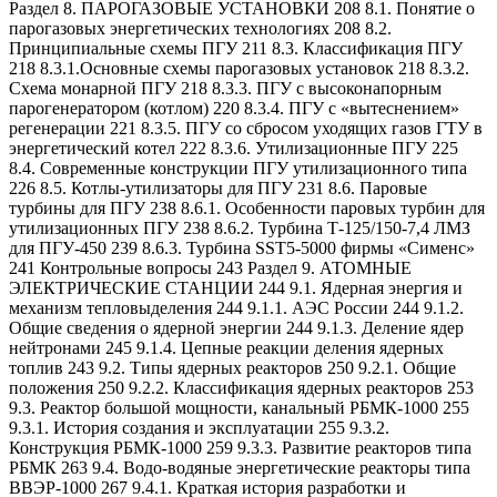
Раздел 8. ПАРОГАЗОВЫЕ УСТАНОВКИ 208 8.1. Понятие о
парогазовых энергетических технологиях 208 8.2.
Принципиальные схемы ПГУ 211 8.3. Классификация ПГУ
218 8.3.1.Основные схемы парогазовых установок 218 8.3.2.
Схема монарной ПГУ 218 8.3.3. ПГУ с высоконапорным
парогенератором (котлом) 220 8.3.4. ПГУ с «вытеснением»
регенерации 221 8.3.5. ПГУ со сбросом уходящих газов ГТУ в
энергетический котел 222 8.3.6. Утилизационные ПГУ 225
8.4. Современные конструкции ПГУ утилизационного типа
226 8.5. Котлы-утилизаторы для ПГУ 231 8.6. Паровые
турбины для ПГУ 238 8.6.1. Особенности паровых турбин для
утилизационных ПГУ 238 8.6.2. Турбина Т-125/150-7,4 ЛМЗ
для ПГУ-450 239 8.6.3. Турбина SST5-5000 фирмы «Сименс»
241 Контрольные вопросы 243 Раздел 9. АТОМНЫЕ
ЭЛЕКТРИЧЕСКИЕ СТАНЦИИ 244 9.1. Ядерная энергия и
механизм тепловыделения 244 9.1.1. АЭС России 244 9.1.2.
Общие сведения о ядерной энергии 244 9.1.3. Деление ядер
нейтронами 245 9.1.4. Цепные реакции деления ядерных
топлив 243 9.2. Типы ядерных реакторов 250 9.2.1. Общие
положения 250 9.2.2. Классификация ядерных реакторов 253
9.3. Реактор большой мощности, канальный РБМК-1000 255
9.3.1. История создания и эксплуатации 255 9.3.2.
Конструкция РБМК-1000 259 9.3.3. Развитие реакторов типа
РБМК 263 9.4. Водо-водяные энергетические реакторы типа
ВВЭР-1000 267 9.4.1. Краткая история разработки и