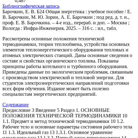
0,487
Библиографическая запись
Барочкин, Е. В. Б24 Общая энергетика : учебное пособие / Е.
В. Барочкин, М. Ю. Зорин, А. Е. Барочкин ; под ред. д. т. н.,
проф. Е. В. Барочкина. – 4-е изд., перераб. и доп. – Москва ;
Вологда : Инфра-Инженерия, 2025. – 316 с. : ил., табл.
Рассмотрены основные положения технической
термодинамики, теории теплообмена, устройства основных
элементов теплоэнергетического оборудования тепловых и
атомных электрических станций. Даны основные сведения о
составе и свойствах органического топлива. Показаны
принципы работы котельного и турбинного оборудования.
Приведены данные по экологическим проблемам, связанным
с производством электрической и тепловой энергии. Для
студентов электроэнергетических направлений подготовки
всех форм обучения. Издание может быть полезно
специалистам энергетических предприятий.
Содержание
Предисловие 3 Введение 5 Раздел 1. ОСНОВНЫЕ
ПОЛОЖЕНИЯ ТЕХНИЧЕСКОЙ ТЕРМОДИНАМИКИ 10
1.1. Предмет и метод технической термодинамики 10 1.2.
Рабочее тело и основные параметры состояния рабочего тела
11 1.3. Идеальный газ 13 1.3.1. Основное уравнение
идеального газа 13 1.3.2. Первый закон термодинамики 14