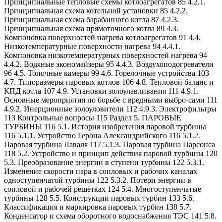
Принципиальные тепловые схемы котлоагрегатов 85 4.2.1.
Принципиальная схема котельной установки 85 4.2.2.
Принципиальная схема барабанного котла 87 4.2.3.
Принципиальная схема прямоточного котла 89 4.3.
Компоновка поверхностей нагрева котлоагрегатов 91 4.4.
Низкотемпературные поверхности нагрева 94 4.4.1.
Компоновка низкотемпературных поверхностей нагрева 94
4.4.2. Водяные экономайзеры 95 4.4.3. Воздухоподогреватели
96 4.5. Топочные камеры 99 4.6. Горелочные устройства 103
4.7. Типоразмеры паровых котлов 106 4.8. Тепловой баланс и
КПД котла 107 4.9. Установки золоулавливания 111 4.9.1.
Основные мероприятия по борьбе с вредными выбро-сами 111
4.9.2. Инерционные золоуловители 112 4.9.3. Электрофильтры
113 Контрольные вопросы 115 Раздел 5. ПАРОВЫЕ
ТУРБИНЫ 116 5.1. История изобретения паровой турбины
116 5.1.1. Устройство Герона Александрийского 116 5.1.2.
Паровая турбина Лаваля 117 5.1.3. Паровая турбина Парсонса
118 5.2. Устройство и принцип действия паровой турбины 120
5.3. Преобразование энергии в ступени турбины 122 5.3.1.
Изменение скорости пара в сопловых и рабочих каналах
одноступенчатой турбины 122 5.3.2. Потери энергии в
сопловой и рабочей решетках 124 5.4. Многоступенчатые
турбины 128 5.5. Конструкции паровых турбин 133 5.6.
Классификация и маркировка паровых турбин 138 5.7.
Конденсатор и схема оборотного водоснабжения ТЭС 141 5.8.