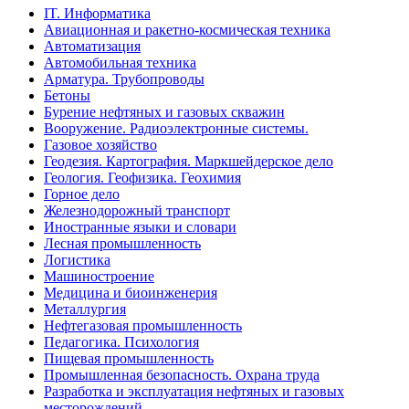
IT. Информатика
Авиационная и ракетно-космическая техника
Автоматизация
Автомобильная техника
Арматура. Трубопроводы
Бетоны
Бурение нефтяных и газовых скважин
Вооружение. Радиоэлектронные системы.
Газовое хозяйство
Геодезия. Картография. Маркшейдерское дело
Геология. Геофизика. Геохимия
Горное дело
Железнодорожный транспорт
Иностранные языки и словари
Лесная промышленность
Логистика
Машиностроение
Медицина и биоинженерия
Металлургия
Нефтегазовая промышленность
Педагогика. Психология
Пищевая промышленность
Промышленная безопасность. Охрана труда
Разработка и эксплуатация нефтяных и газовых
месторождений