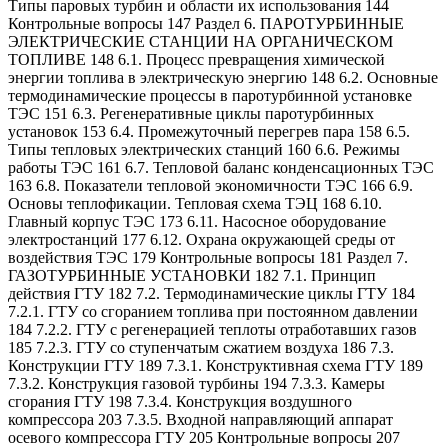
Типы паровых турбин и области их использования 144
Контрольные вопросы 147 Раздел 6. ПАРОТУРБИННЫЕ
ЭЛЕКТРИЧЕСКИЕ СТАНЦИИ НА ОРГАНИЧЕСКОМ
ТОПЛИВЕ 148 6.1. Процесс превращения химической
энергии топлива в электрическую энергию 148 6.2. Основные
термодинамические процессы в паротурбинной установке
ТЭС 151 6.3. Регенеративные циклы паротурбинных
установок 153 6.4. Промежуточный перегрев пара 158 6.5.
Типы тепловых электрических станций 160 6.6. Режимы
работы ТЭС 161 6.7. Тепловой баланс конденсационных ТЭС
163 6.8. Показатели тепловой экономичности ТЭС 166 6.9.
Основы теплофикации. Тепловая схема ТЭЦ 168 6.10.
Главный корпус ТЭС 173 6.11. Насосное оборудование
электростанций 177 6.12. Охрана окружающей среды от
воздействия ТЭС 179 Контрольные вопросы 181 Раздел 7.
ГАЗОТУРБИННЫЕ УСТАНОВКИ 182 7.1. Принцип
действия ГТУ 182 7.2. Термодинамические циклы ГТУ 184
7.2.1. ГТУ со сгоранием топлива при постоянном давлении
184 7.2.2. ГТУ с регенерацией теплоты отработавших газов
185 7.2.3. ГТУ со ступенчатым сжатием воздуха 186 7.3.
Конструкции ГТУ 189 7.3.1. Конструктивная схема ГТУ 189
7.3.2. Конструкция газовой турбины 194 7.3.3. Камеры
сгорания ГТУ 198 7.3.4. Конструкция воздушного
компрессора 203 7.3.5. Входной направляющий аппарат
осевого компрессора ГТУ 205 Контрольные вопросы 207