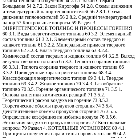
законы теплового излучения 54 2.7.1. Закон Стефана –
Больцмана 54 2.7.2. Закон Кирхгофа 54 2.8. Схемы движения
и температурный напор теплоносителей 56 2.8.1. Схемы
движения теплоносителей 56 2.8.2. Средний температурный
напор 57 Контрольные вопросы 59 Раздел 3.
ЭНЕРГЕТИЧЕСКОЕ ТОПЛИВО И ПРОЦЕССЫ ГОРЕНИЯ
60 3.1. Виды энергетического топлива 60 3.2. Элементарный
состав топлива 61 3.2.1. Элементарный состав твердого и
жидкого топлив 61 3.2.2. Минеральные примеси твердого
топлива 62 3.2.3. Влага твердого топлива 63 3.2.4.
Химический состав твердых и жидких топлив 64 3.2.5. Выход
летучих твердого топлива 65 3.3. Теплота сгорания топлива
66 3.3.1. Теплота сгорания твердого и жидкого топлив 66
3.3.2. Приведенные характеристики топлива 68 3.4.
Классификация энергетических топлив 69 3.4.1. Твердое
топливо 69 3.4.2. Жидкое топливо 70 3.4.3. Газообразное
топливо 70 3.5. Горение органического топлива 71 3.5.1.
Основы кинетики химических реакций 71 3.5.2.
Теоретический расход воздуха на горение 73 3.5.3.
Теоретические объемы продуктов сгорания 74 3.5.4.
Действительные объемы продуктов сгорания 76 3.5.5.
Определение коэффициента избытка воздуха 76 3.5.6.
Энтальпия воздуха и продуктов сгорания 77 Контрольные
вопросы 79 Раздел 4. КОТЕЛЬНЫЕ УСТАНОВКИ 80 4.1.
Принципы получения пара и типы паровых котлов 80 4.2.